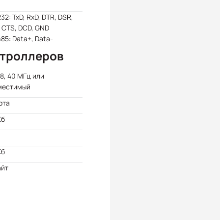
32: TxD, RxD, DTR, DSR,
 CTS, DCD, GND
85: Data+, Data-
нтроллеров
8, 40 МГц или
местимый
ота
Кб
Kб
айт