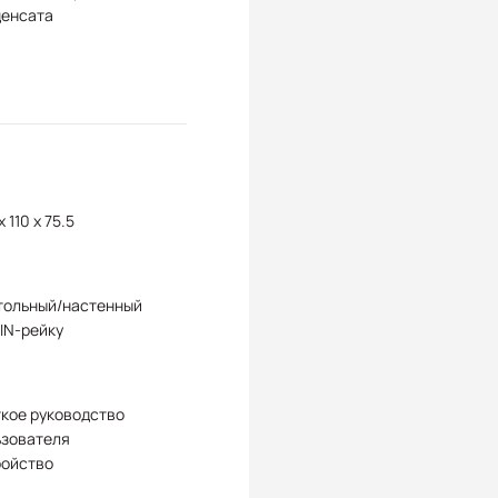
денсата
x 110 x 75.5
тольный/настенный
IN-рейку
кое руководство
ьзователя
ройство