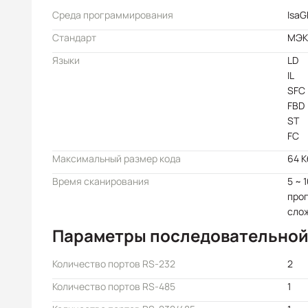
Среда программирования
IsaG
Стандарт
МЭК 
Языки
LD
IL
SFC
FBD
ST
FC
Максимальный размер кода
64 К
Время сканирования
5 ~ 
прог
сло
Параметры последовательной
Количество портов RS-232
2
Количество портов RS-485
1