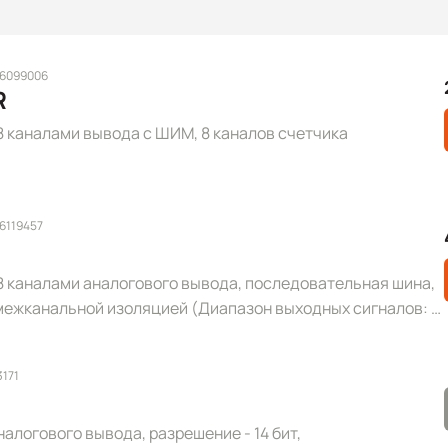
 6099006
R
 каналами вывода с ШИМ, 8 каналов счетчика
6119457
8 каналами аналогового вывода, последовательная шина,
с межканальной изоляцией (Диапазон выходных сигналов: 0
 (RoHS)
3171
налогового вывода, разрешение - 14 бит,