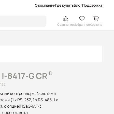
О компании
Где купить
Блог
Поддержка
Сравнение
Избранное
Корзина
I-8417-G CR
152
ный контроллер с 4 слотами
ми (1 x RS-232, 1 x RS-485, 1 x
2), с опцией ISaGRAF-3
, серого цвета