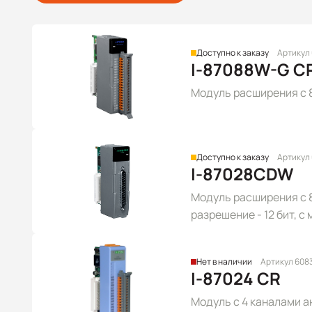
Доступно к заказу
Артикул
I-87088W-G C
Модуль расширения c 8
Доступно к заказу
Артикул 
I-87028CDW
Модуль расширения с 
разрешение - 12 бит, 
~ +20 мА, +4 ~ +20 мА)
Нет в наличии
Артикул 608
I-87024 CR
Модуль с 4 каналами а