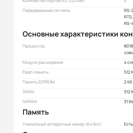
Количество портов RS-232/485
1
Передаваемые сигналы
RS-2
RTS,
RS-4
Основные характеристики ко
Процессор
8018
сов
Модули расширения
4 сл
Flash-память
512 
Память EEPROM
2 Кб
SRAM
512 
NVRAM
31 б
Память
Уникальный аппаратный номер (64 бит)
Есть