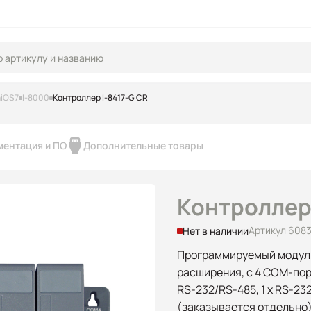
niOS7
I-8000
Контроллер I-8417-G CR
ментация и ПО
Дополнительные товары
Контроллер 
Артикул 6083
Нет в наличии
Программируемый модуль
расширения, с 4 COM-порта
RS-232/RS-485, 1 x RS-23
(заказывается отдельно)