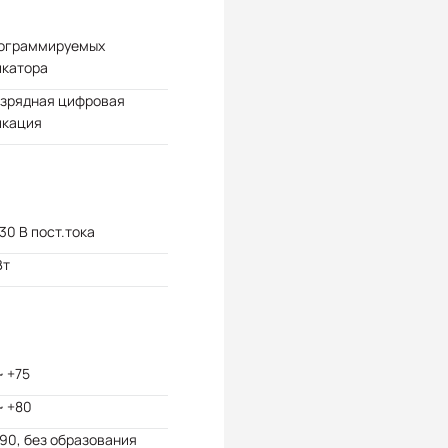
рограммируемых
икатора
азрядная цифровая
икация
 30 В пост.тока
Вт
~ +75
~ +80
 90, без образования