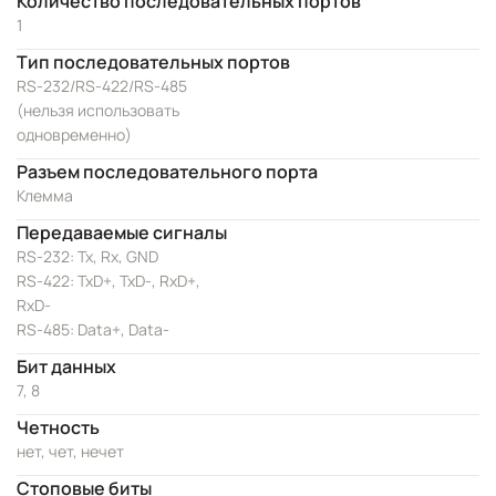
Количество последовательных портов
1
Тип последовательных портов
RS-232/RS-422/RS-485
(нельзя использовать
одновременно)
Разъем последовательного порта
Клемма
Передаваемые сигналы
RS-232: Tx, Rx, GND
RS-422: TxD+, TxD-, RxD+,
RxD-
RS-485: Data+, Data-
Бит данных
7, 8
Четность
нет, чет, нечет
Стоповые биты