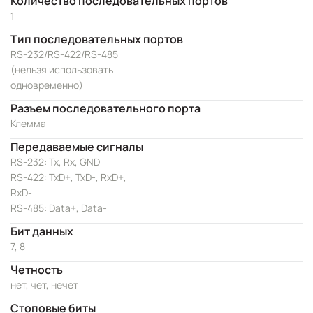
Количество последовательных портов
1
Тип последовательных портов
RS-232/RS-422/RS-485
(нельзя использовать
одновременно)
Разъем последовательного порта
Клемма
Передаваемые сигналы
RS-232: Tx, Rx, GND
RS-422: TxD+, TxD-, RxD+,
RxD-
RS-485: Data+, Data-
Бит данных
7, 8
Четность
нет, чет, нечет
Стоповые биты