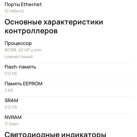
Порты Ethernet
10 Мбит/с
Основные характеристики
контроллеров
Процессор
80188, 40 МГц или
совместимый
Flash-память
512 Кб
Память EEPROM
2 Кб
SRAM
512 Kб
NVRAM
31 байт
Светодиодные индикаторы