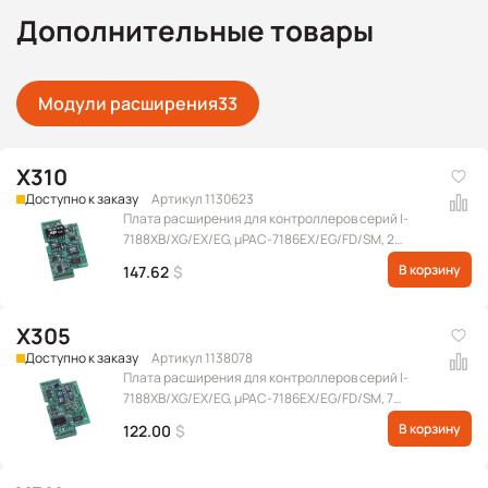
Дополнительные товары
Модули расширения
33
X310
Доступно к заказу
Артикул 1130623
Плата расширения для контроллеров серий I-
7188XB/XG/EX/EG, μPAC-7186EX/EG/FD/SM, 2
дифференциальных канала АЦП и 2 канала ЦАП, 3
В корзину
147.62
$
DI, 3 DO
X305
Доступно к заказу
Артикул 1138078
Плата расширения для контроллеров серий I-
7188XB/XG/EX/EG, μPAC-7186EX/EG/FD/SM, 7
каналов АЦП и 1 канал ЦАП, 2 DO, 2 DI
В корзину
122.00
$