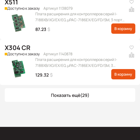
X511
Доступно к заказу
Артикул 1138079
Плата расширения для контроллеров серий I-
7188XB/XG/EX/EG, μPAC-7186EX/EG/FD/SM, 3 порта
RS-485
В корзину
87.23
$
X304 CR
Доступно к заказу
Артикул 1140878
Плата расширения для контроллеров серий I-
7188XB/XG/EX/EG, μPAC-7186EX/EG/FD/SM, 3
канала АЦП и 1 канал ЦАП, 4 DO, 4 DI
В корзину
129.32
$
Показать ещё
(29)