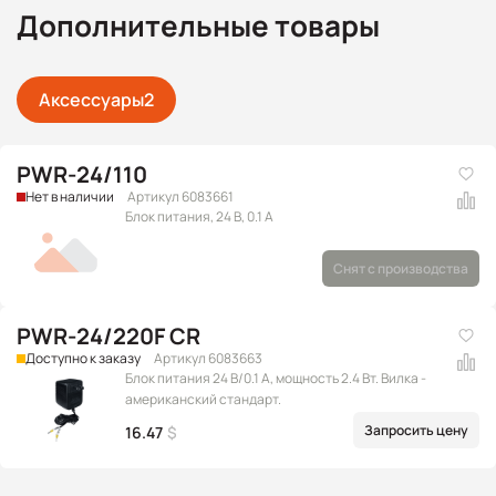
Дополнительные товары
Аксессуары
2
PWR-24/110
Нет в наличии
Артикул 6083661
Блок питания, 24 В, 0.1 А
Снят с производства
PWR-24/220F CR
Доступно к заказу
Артикул 6083663
Блок питания 24 В/0.1 А, мощность 2.4 Вт. Вилка -
американский стандарт.
Запросить цену
16.47
$