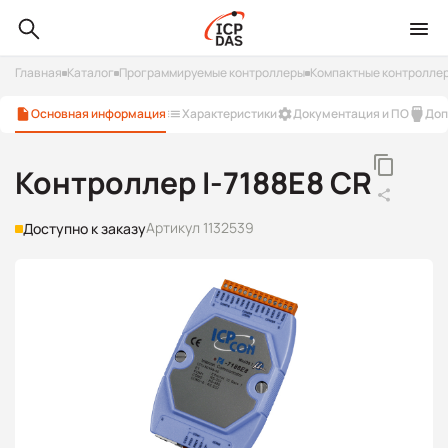
Главная
Каталог
Программируемые контроллеры
Компактные контроллер
Основная информация
Характеристики
Документация и ПО
Доп
Контроллер I-7188E8 CR
Артикул 1132539
Доступно к заказу