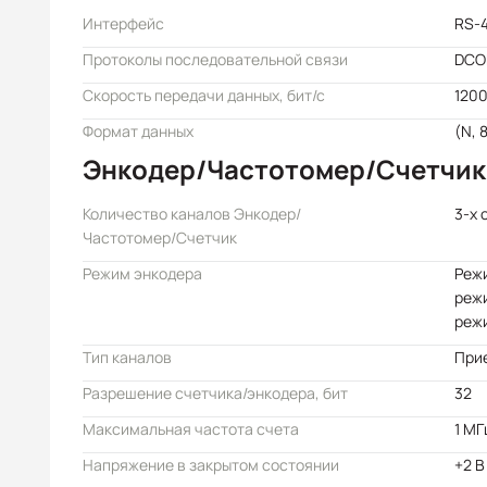
Интерфейс
RS-
Протоколы последовательной связи
DCO
Скорость передачи данных, бит/с
1200
Формат данных
(N, 8
Энкодер/Частотомер/Счетчик
Количество каналов Энкодер/
3-х 
Частотомер/Счетчик
Режим энкодера
Режи
реж
режи
Тип каналов
При
Разрешение счетчика/энкодера, бит
32
Максимальная частота счета
1 МГ
Напряжение в закрытом состоянии
+2 В