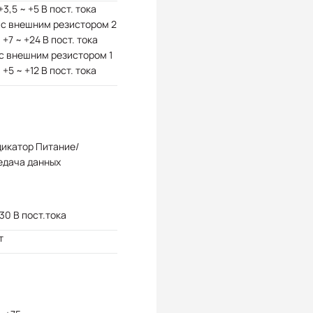
 +3,5 ~ +5 В пост. тока
 с внешним резистором 2
 +7 ~ +24 В пост. тока
 с внешним резистором 1
 +5 ~ +12 В пост. тока
дикатор Питание/
едача данных
 30 В пост.тока
т