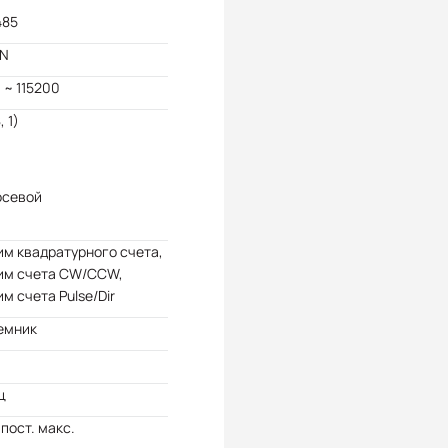
485
N
 ~ 115200
, 1)
осевой
м квадратурного счета,
им счета CW/CCW,
м счета Pulse/Dir
емник
ц
 пост. макс.