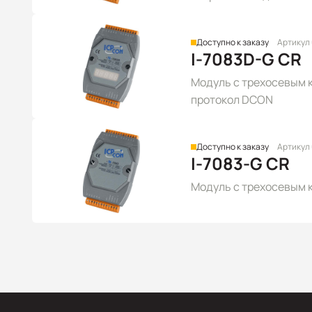
Доступно к заказу
Артикул
I-7083D-G CR
Модуль с трехосевым к
протокол DCON
Доступно к заказу
Артикул
I-7083-G CR
Модуль с трехосевым к