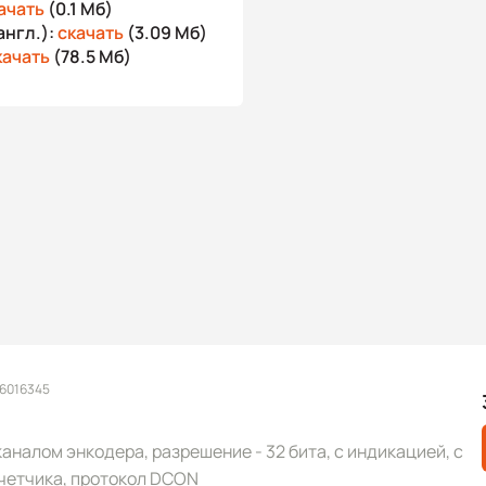
ачать
(0.1 Мб)
англ.):
скачать
(3.09 Мб)
качать
(78.5 Мб)
 6016345
аналом энкодера, разрешение - 32 бита, с индикацией, с
четчика, протокол DCON