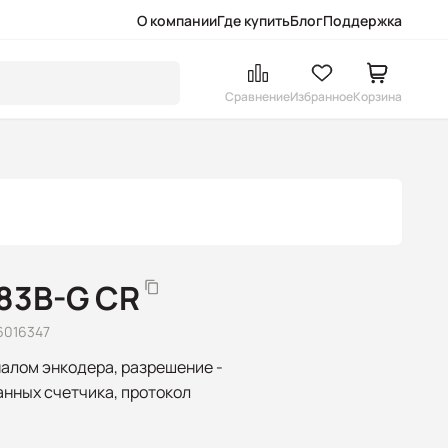
О компании
Где купить
Блог
Поддержка
Сравнение
Избранное
Корзина
83B-G CR
6016347
алом энкодера, разрешение -
анных счетчика, протокол