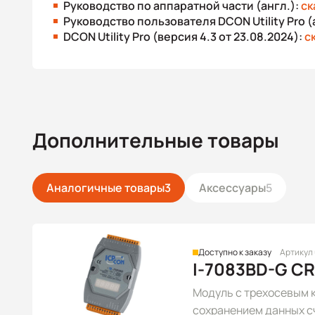
Руководство по аппаратной части (англ.):
ск
Руководство пользователя DCON Utility Pro (
DCON Utility Pro (версия 4.3 от 23.08.2024):
с
Дополнительные товары
Аналогичные товары
3
Аксессуары
5
Доступно к заказу
Артикул
I-7083BD-G CR
Модуль с трехосевым к
сохранением данных с