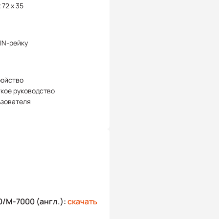
 72 x 35
IN-рейку
ройство
кое руководство
ьзователя
/M-7000 (англ.):
скачать