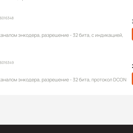
 6016348
аналом энкодера, разрешение - 32 бита, с индикацией,
 6016349
аналом энкодера, разрешение - 32 бита, протокол DCON