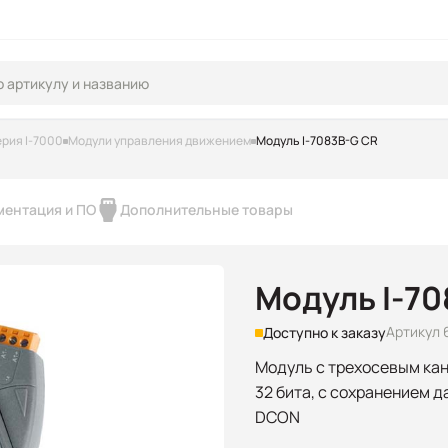
рия I-7000
Модули управления движением
Модуль I-7083B-G CR
ментация и ПО
Дополнительные товары
Модуль I-70
Артикул 
Доступно к заказу
Модуль с трехосевым кан
32 бита, с сохранением д
DCON