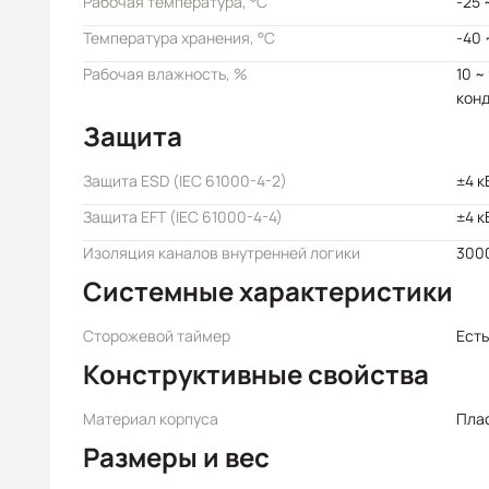
Рабочая температура, °C
-25 
Температура хранения, °C
-40 
Рабочая влажность, %
10 ~
кон
Защита
Защита ESD (IEC 61000-4-2)
±4 к
Защита EFT (IEC 61000-4-4)
±4 к
Изоляция каналов внутренней логики
3000
Системные характеристики
Сторожевой таймер
Есть
Конструктивные свойства
Материал корпуса
Пла
Размеры и вес