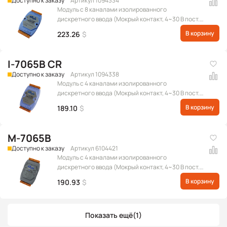
Доступно к заказу
Артикул 1094334
Модуль с 8 каналами изолированного
дискретного ввода (Мокрый контакт, 4~30 В пост.)
и 3 каналами твердотельного релейного вывода
В корзину
223.26
$
постоянного тока, с индикацией, протокол DCON
I-7065B CR
Доступно к заказу
Артикул 1094338
Модуль с 4 каналами изолированного
дискретного ввода (Мокрый контакт, 4~30 В пост.)
и 5 каналами твердотельного релейного вывода
В корзину
189.10
$
постоянного тока, протокол DCON
M-7065B
Доступно к заказу
Артикул 6104421
Модуль с 4 каналами изолированного
дискретного ввода (Мокрый контакт, 4~30 В пост.)
и 5 каналами твердотельного релейного вывода
В корзину
190.93
$
постоянного тока, протокол Modbus RTU
Показать ещё
(1)