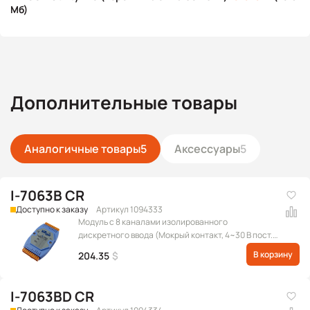
Мб)
Дополнительные товары
Аналогичные товары
5
Аксессуары
5
I-7063B CR
Доступно к заказу
Артикул 1094333
Модуль с 8 каналами изолированного
дискретного ввода (Мокрый контакт, 4~30 В пост.)
и 3 каналами твердотельного релейного вывода
В корзину
204.35
$
постоянного тока, протокол DCON
I-7063BD CR