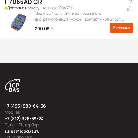
I-7065AD CR
Доступно к заказу
Артикул 1094336
Модуль с 4 каналами изолированного
дискретного ввода (Мокрый контакт, 4~30 В пост.)
и 5 каналами твердотельного релейного вывода
В корзину
200.08
$
переменного тока, с индикацией, протокол DCON
+7 (495) 980-64-06
Москва
+7 (812) 326-59-24
Санкт-Петербург
sales@icpdas.ru
Офис продаж