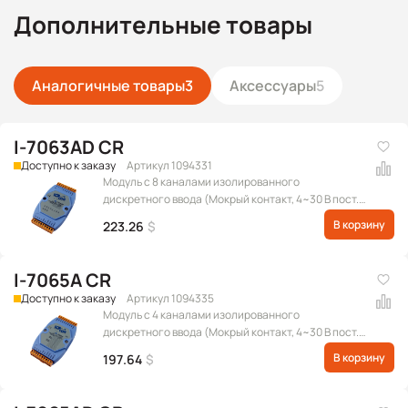
Дополнительные товары
Аналогичные товары
3
Аксессуары
5
I-7063AD CR
Доступно к заказу
Артикул 1094331
Модуль с 8 каналами изолированного
дискретного ввода (Мокрый контакт, 4~30 В пост.)
и 3 каналами твердотельного релейного вывода
В корзину
223.26
$
переменного тока, с индикацией, протокол DCON
I-7065A CR
Доступно к заказу
Артикул 1094335
Модуль с 4 каналами изолированного
дискретного ввода (Мокрый контакт, 4~30 В пост.)
и 5 каналами твердотельного релейного вывода
В корзину
197.64
$
переменного тока, протокол DCON