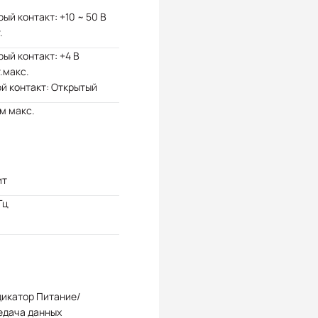
ый контакт: +10 ~ 50 В
.
ый контакт: +4 В
.макс.
й контакт: Открытый
м макс.
ит
Гц
дикатор Питание/
едача данных