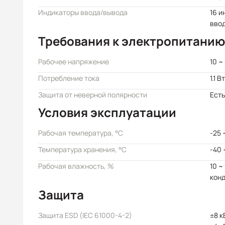
Индикаторы ввода/вывода
16 и
вво
Требования к электропитанию
Рабочее напряжение
10 ~
Потребление тока
1.1 Вт
Защита от неверной полярности
Есть
Условия эксплуатации
Рабочая температура, °C
-25 
Температура хранения, °C
-40 
Рабочая влажность, %
10 ~
кон
Защита
Защита ESD (IEC 61000-4-2)
±8 к