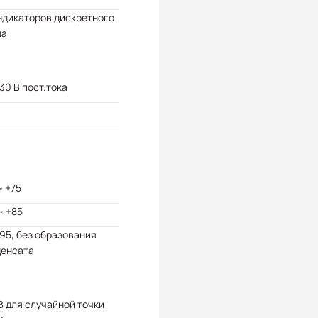
ндикаторов дискретного
да
 30 В пост.тока
~ +75
~ +85
 95, без образования
денсата
В для случайной точки