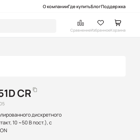
О компании
Где купить
Блог
Поддержка
Сравнение
Избранное
Корзина
51D CR
505
олированного дискретного
кт, 10 ~50 В пост.), с
CON