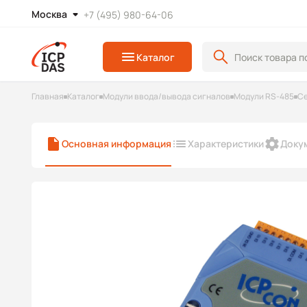
Москва
+7 (495) 980-64-06
Каталог
Главная
Каталог
Модули ввода/вывода сигналов
Модули RS-485
Се
Основная информация
Характеристики
Доку