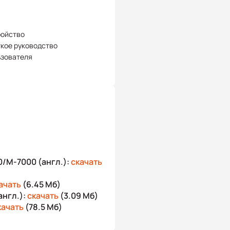
ройство
кое руководство
ьзователя
/M-7000 (англ.):
скачать
ачать
(6.45 Мб)
англ.):
скачать
(3.09 Мб)
качать
(78.5 Мб)