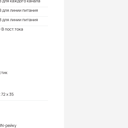
В для каждого канала
В для линии питания
В для линии питания
 В пост.тока
стик
 72 x 35
IN-рейку