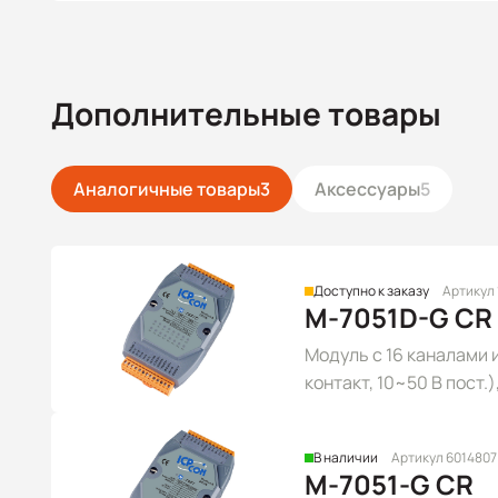
Дополнительные товары
Аналогичные товары
3
Аксессуары
5
Доступно к заказу
Артикул
M-7051D-G CR
Модуль с 16 каналами
контакт, 10~50 В пост.
В наличии
Артикул 6014807
M-7051-G CR