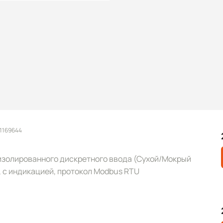
 1169644
 изолированного дискретного ввода (Сухой/Мокрый
), с индикацией, протокол Modbus RTU