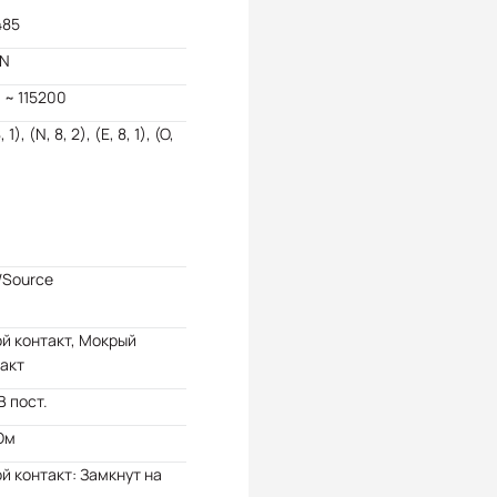
485
N
 ~ 115200
, 1), (N, 8, 2), (E, 8, 1), (O,
/Source
й контакт, Мокрый
акт
В пост.
Ом
й контакт: Замкнут на