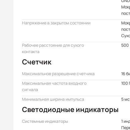
GND
Мокр
пост
Напряжение в закрытом состоянии
Мокр
пост
Сухо
Рабочее расстояние для сухого
500 
контакта
Счетчик
Максимальное разрешение счетчика
16 б
Максимальная частота входного
100 
сигнала
Минимальная ширина импульса
5 мс
Светодиодные индикаторы
Системные индикаторы
1 ин
Пер