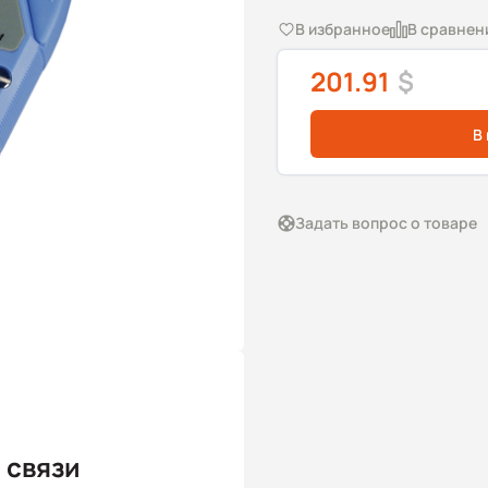
В избранное
В сравнен
201.91
$
В
Задать вопрос о товаре
 связи