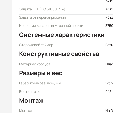
±4 к
Защита EFT (IEC 61000-4-4)
±4 к
Защита от перенапряжения
±3 к
Изоляция каналов внутренней логики
3750
Системные характеристики
Сторожевой таймер
Есть
Конструктивные свойства
Материал корпуса
Пла
Размеры и вес
Габаритные размеры, мм
123 x
Вес нетто, кг
0.15
Монтаж
Монтаж
На D