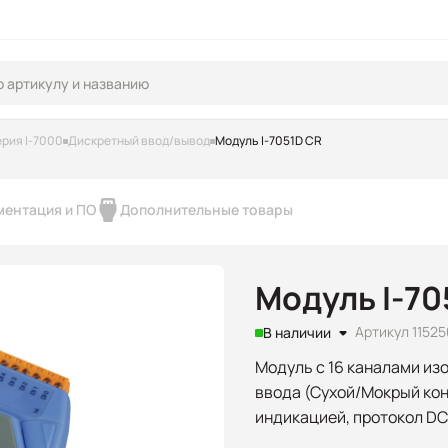
рия I-7000
Дискретный ввод/вывод
Модуль I-7051D CR
ментация и ПО
Дополнительные товары
Модуль I-70
Артикул 1152
В наличии
Модуль с 16 каналами из
ввода (Сухой/Мокрый конта
индикацией, протокол D