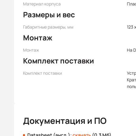
Материал корпуса
Пла
Размеры и вес
Габаритные размеры, мм
123 x
Монтаж
Монтаж
На D
Комплект поставки
Комплект поставки
Уст
Крат
пол
Документация и ПО
Datasheet (англ.):
скачать
(0.3 Мб)