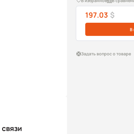
В избранное
В сравнен
197.03
$
В
Задать вопрос о товаре
 связи