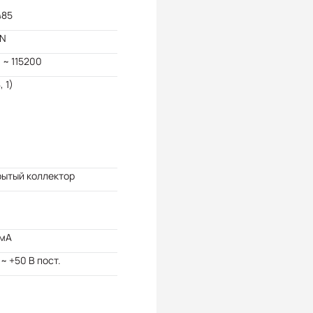
485
N
 ~ 115200
, 1)
рытый коллектор
 мА
 ~ +50 В пост.