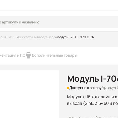
рия I-7000
Дискретный ввод/вывод
Модуль I-7045-NPN-G CR
ментация и ПО
Дополнительные товары
Модуль I-7
Артикул 
Доступно к заказу
Модуль с 16 каналами из
вывода (Sink, 3.5~50 В п