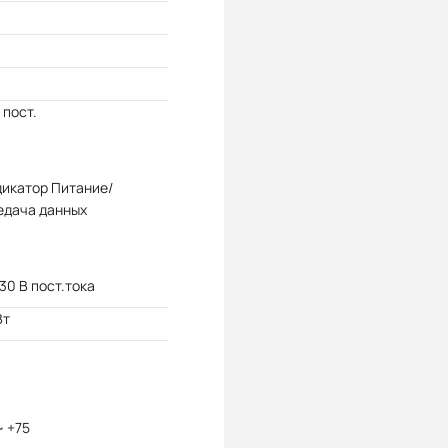
 пост.
дикатор Питание/
едача данных
 30 В пост.тока
Вт
~ +75