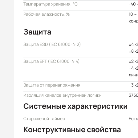
Температура хранения, °C
-40 
Рабочая влажность, %
10 ~
кон
Защита
Защита ESD (IEC 61000-4-2)
±4 к
±8 к
Защита EFT (IEC 61000-4-4)
±2 к
±4 к
лин
Защита от перенапряжения
±3 к
Изоляция каналов внутренней логики
3750
Системные характеристики
Сторожевой таймер
Есть
Конструктивные свойства