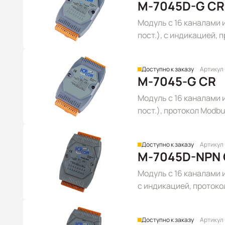
M-7045D-G CR
Модуль с 16 каналами 
пост.), с индикацией,
Доступно к заказу
Артикул
M-7045-G CR
Модуль с 16 каналами 
пост.), протокол Modb
Доступно к заказу
Артикул
M-7045D-NPN
Модуль с 16 каналами и
с индикацией, проток
Доступно к заказу
Артикул