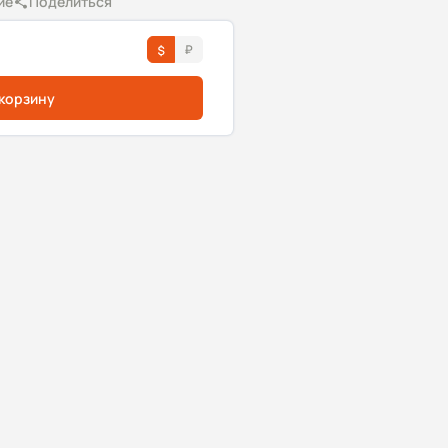
ие
Поделиться
 корзину