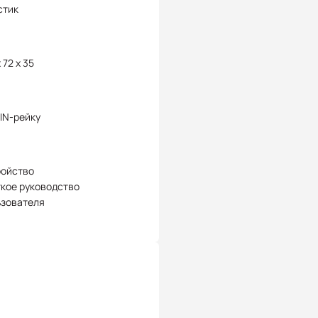
стик
 72 x 35
IN-рейку
ройство
кое руководство
ьзователя