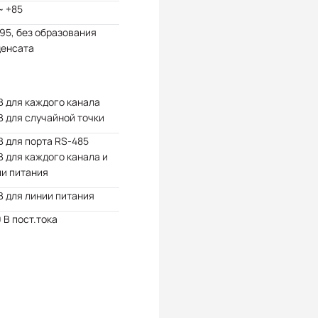
~ +85
 95, без образования
денсата
В для каждого канала
В для случайной точки
В для порта RS-485
В для каждого канала и
ии питания
В для линии питания
 В пост.тока