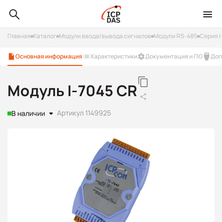
Главная
Каталог
Модули ввода/вывода сигналов
Модули RS-485
Серия I
Основная информация
Характеристики
Документация и ПО
Доп
Модуль I-7045 CR
Артикул 1149925
В наличии