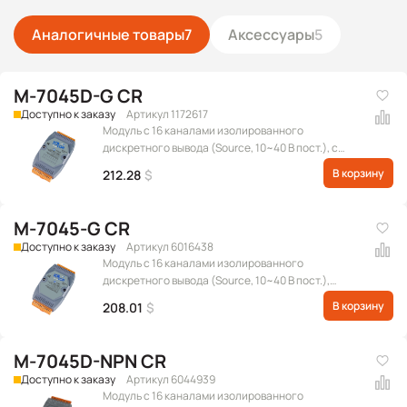
Аналогичные товары
7
Аксессуары
5
M-7045D-G CR
Доступно к заказу
Артикул 1172617
Модуль с 16 каналами изолированного
дискретного вывода (Source, 10~40 В пост.), с
индикацией, протокол Modbus RTU
В корзину
212.28
$
M-7045-G CR
Доступно к заказу
Артикул 6016438
Модуль с 16 каналами изолированного
дискретного вывода (Source, 10~40 В пост.),
протокол Modbus RTU
В корзину
208.01
$
M-7045D-NPN CR
Доступно к заказу
Артикул 6044939
Модуль с 16 каналами изолированного