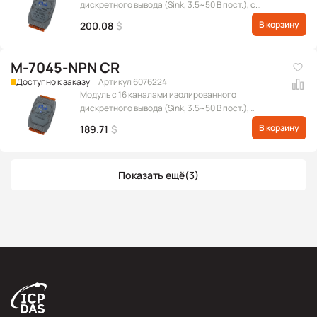
дискретного вывода (Sink, 3.5~50 В пост.), с
индикацией, протокол Modbus RTU
В корзину
200.08
$
M-7045-NPN CR
Доступно к заказу
Артикул 6076224
Модуль с 16 каналами изолированного
дискретного вывода (Sink, 3.5~50 В пост.),
протокол Modbus RTU
В корзину
189.71
$
Показать ещё
(3)