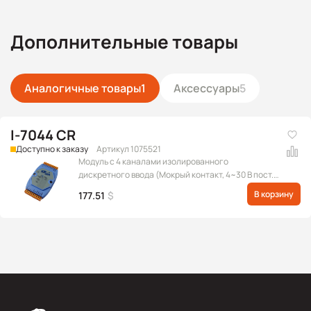
Дополнительные товары
Аналогичные товары
1
Аксессуары
5
I-7044 CR
Доступно к заказу
Артикул 1075521
Модуль с 4 каналами изолированного
дискретного ввода (Мокрый контакт, 4~30 В пост.)
и 8 каналами дискретного вывода (Sink, 3.5~30 В
В корзину
177.51
$
пост.), протокол DCON