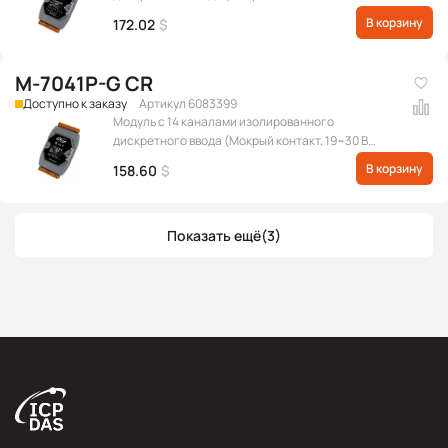
пост.), с индикацией, протокол Modbus RTU
В корзину
172.02
$
M-7041P-G CR
Доступно к заказу
Артикул 6083399
Модуль с 14 каналами изолированного
дискретного ввода (Мокрый контакт, 19~30 В
пост.), протокол Modbus RTU
В корзину
158.60
$
Показать ещё
(3)