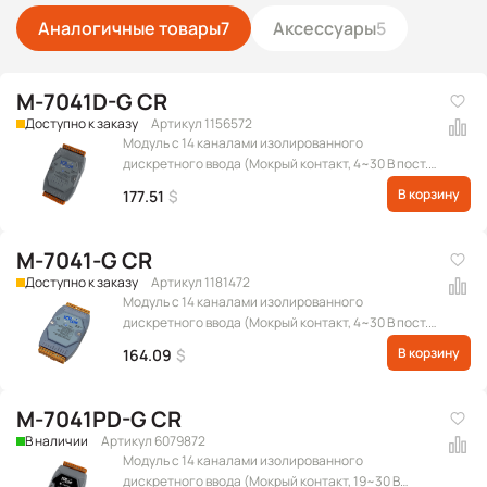
Аналогичные товары
7
Аксессуары
5
M-7041D-G CR
Доступно к заказу
Артикул 1156572
Модуль с 14 каналами изолированного
дискретного ввода (Мокрый контакт, 4~30 В пост.),
с индикацией, протокол Modbus RTU
В корзину
177.51
$
M-7041-G CR
Доступно к заказу
Артикул 1181472
Модуль с 14 каналами изолированного
дискретного ввода (Мокрый контакт, 4~30 В пост.),
протокол Modbus RTU
В корзину
164.09
$
M-7041PD-G CR
В наличии
Артикул 6079872
Модуль с 14 каналами изолированного
дискретного ввода (Мокрый контакт, 19~30 В