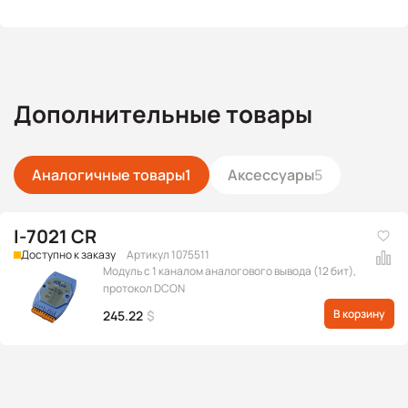
Дополнительные товары
Аналогичные товары
1
Аксессуары
5
I-7021 CR
Доступно к заказу
Артикул 1075511
Модуль с 1 каналом аналогового вывода (12 бит),
протокол DCON
В корзину
245.22
$