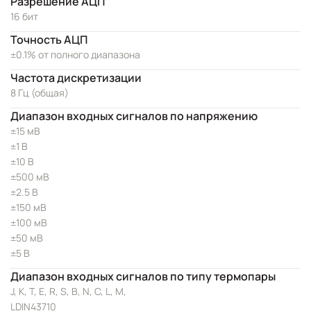
Разрешение АЦП
16 бит
Точность АЦП
±0.1% от полного диапазона
Частота дискретизации
8 Гц (общая)
Диапазон входных сигналов по напряжению
±15 мВ
±1 В
±10 В
±500 мВ
±2.5 В
±150 мВ
±100 мВ
±50 мВ
±5 В
Диапазон входных сигналов по типу термопары
J, K, T, E, R, S, B, N, C, L, M,
LDIN43710