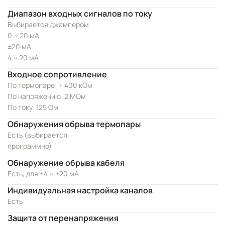
Диапазон входных сигналов по току
Выбирается джампером
0 ~ 20 мА
±20 мА
4 ~ 20 мА
Входное сопротивление
По термопаре: > 400 кОм
По напряжению: 2 МОм
По току: 125 Ом
Обнаружения обрыва термопары
Есть (выбирается
программно)
Обнаружение обрыва кабеля
Есть, для +4 ~ +20 мА
Индивидуальная настройка каналов
Есть
Защита от перенапряжения