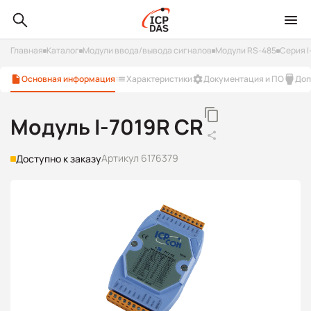
Главная
Каталог
Модули ввода/вывода сигналов
Модули RS-485
Серия I
Основная информация
Характеристики
Документация и ПО
Доп
Модуль I-7019R CR
Артикул 6176379
Доступно к заказу