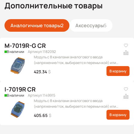
Дополнительные товары
Аналогичные товары
2
Аксессуары
5
M-7019R-G CR
В наличии
Артикул 1182092
Модуль с 8 каналами аналогового ввода
(напряжение/ток, выбирается перемычкой) или
сигнала с термопары, с расширенным набором
В корзину
423.34
$
подключаемых термопар, с защитой от
перенапряжения, протокол Modbus RTU
I-7019R CR
В наличии
Артикул 1149915
Модуль с 8 каналами аналогового ввода
(напряжение/ток, выбирается перемычкой) или
сигнала с термопары, с расширенным набором
В корзину
405.65
$
подключаемых термопар, с защитой от
перенапряжения, протокол DCON