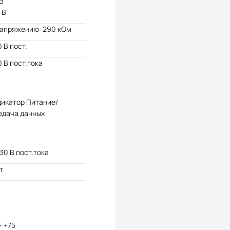
В
 В
напряжению: 290 кОм
 В пост.
 В пост.тока
дикатор Питание/
едача данных
 30 В пост.тока
т
~ +75