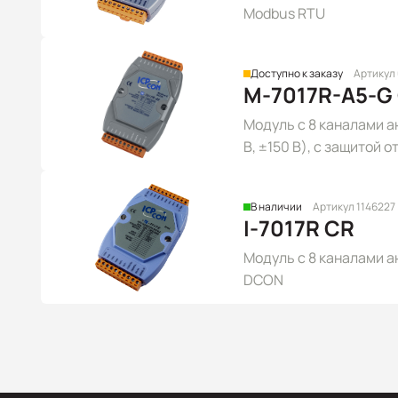
Modbus RTU
Доступно к заказу
Артикул
M-7017R-A5-G
Модуль с 8 каналами а
В, ±150 В), с защитой
В наличии
Артикул 1146227
I-7017R CR
Модуль с 8 каналами а
DCON