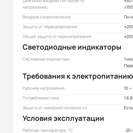
Диапазон входных сигналов по
±50 
напряжению
±150
Входное сопротивление
По 
Защита от перенапряжения
±200
Общая защита от перенапряжения
±200
Светодиодные индикаторы
Системные индикаторы
1 ин
Пер
Требования к электропитанию
Рабочее напряжение
10 ~
Потребление тока
1.6 В
Защита от неверной полярности
Есть
Условия эксплуатации
Рабочая температура, °C
-25 