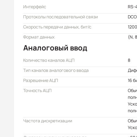
Интерфейс
RS-
Протоколы последовательной связи
DCO
Скорость передачи данных, бит/с
1200
Формат данных
(N, 8
Аналоговый ввод
Количество каналов АЦП
8
Тип каналов аналогового ввода
Диф
Разрешение АЦП
16 б
Точность АЦП
Обыч
пол
Уско
пол
Частота дискретизации
Обыч
Уско