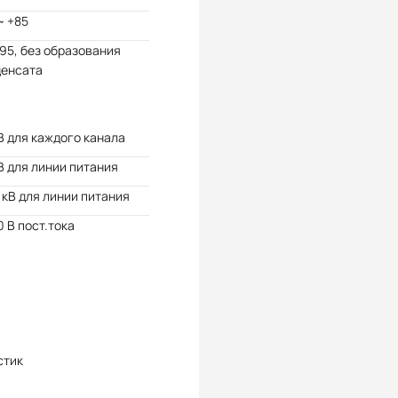
~ +85
 95, без образования
денсата
В для каждого канала
В для линии питания
 кВ для линии питания
 В пост.тока
стик