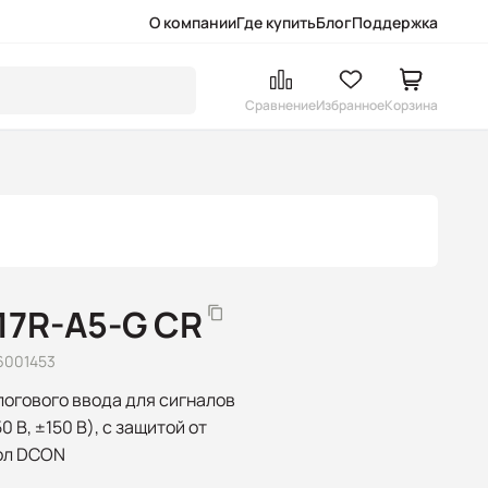
О компании
Где купить
Блог
Поддержка
Сравнение
Избранное
Корзина
17R-A5-G CR
6001453
логового ввода для сигналов
 В, ±150 В), с защитой от
ол DCON