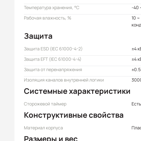
Температура хранения, °C
-40 
Рабочая влажность, %
10 ~
кон
Защита
Защита ESD (IEC 61000-4-2)
±4 к
Защита EFT (IEC 61000-4-4)
±4 к
Защита от перенапряжения
±0.5
Изоляция каналов внутренней логики
3000
Системные характеристики
Сторожевой таймер
Есть
Конструктивные свойства
Материал корпуса
Пла
Размеры и вес