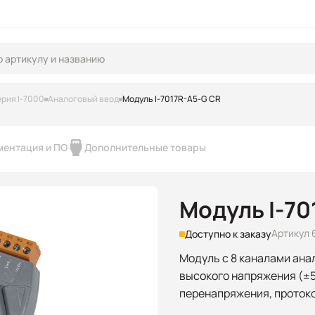
рия I-7000
Аналоговый ввод
Модуль I-7017R-A5-G CR
ментация и ПО
Дополнительные товары
Модуль I-70
Артикул 
Доступно к заказу
Модуль с 8 каналами ана
высокого напряжения (±50
перенапряжения, проток