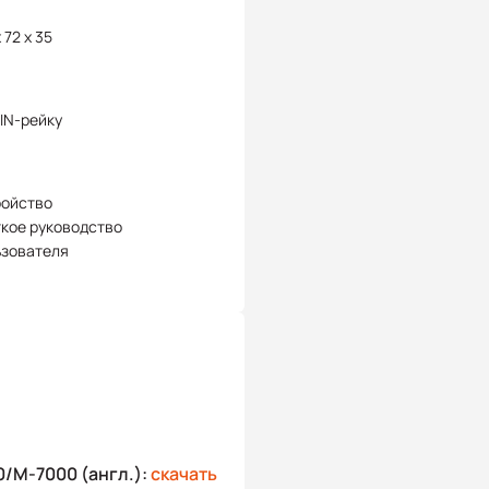
 72 x 35
IN-рейку
ройство
кое руководство
ьзователя
/M-7000 (англ.):
скачать