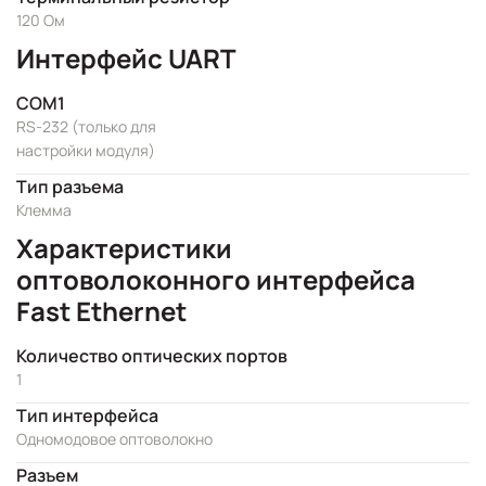
120 Ом
Интерфейс UART
COM1
RS-232 (только для
настройки модуля)
Тип разъема
Клемма
Характеристики
оптоволоконного интерфейса
Fast Ethernet
Количество оптических портов
1
Тип интерфейса
Одномодовое оптоволокно
Разъем