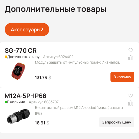
Дополнительные товары
Аксессуары
2
SG-770 CR
Доступно к заказу
Артикул 6024402
Модуль защиты от импульсных помех, 7 каналов.
В корзину
131.76
$
M12A-5P-IP68
В наличии
Артикул 6083707
5-контактный разъем M12 A-coded "мама", защита
IP68
Запросить цену
18.91
$