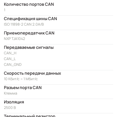
Количество портов CAN
1
Спецификация шины CAN
ISO 11898-2 CAN 2.0A/B
Приемопередатчик CAN
NXP TJA1042
Передаваемые сигналы
CAN_H
CAN_L
CAN_GND
Скорость передачи данных
10 Кбит/с ~ 1 Мбит/с
Разъем порта CAN
Клемма
Изоляция
2500 В
Терминальный резистор