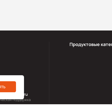
Продуктовые кате
s@icpdas.ru
ЯТЬ
 продаж
ort@icpdas.ru
ическая поддержка