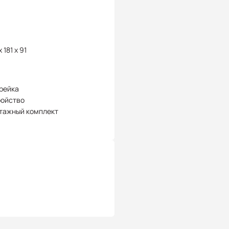
 181 x 91
рейка
ройство
тажный комплект