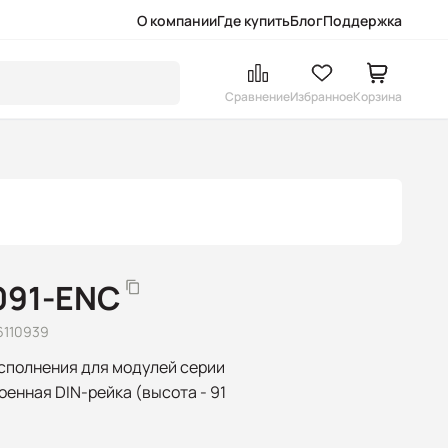
О компании
Где купить
Блог
Поддержка
Сравнение
Избранное
Корзина
091-ENC
6110939
сполнения для модулей серии
роенная DIN-рейка (высота - 91