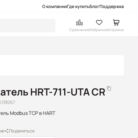
О компании
Где купить
Блог
Поддержка
Сравнение
Избранное
Корзина
атель HRT-711-UTA CR
6138267
тель Modbus TCP в HART
ие
Поделиться