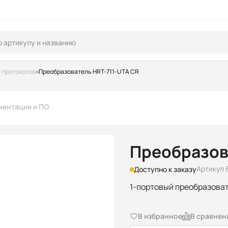
 протоколов
Преобразователь HRT-711-UTA CR
ментация и ПО
Преобразов
Артикул 
Доступно к заказу
1-портовый преобразова
В избранное
В сравнен