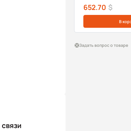
652.70
$
В кор
Задать вопрос о товаре
 связи