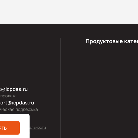
Продуктовые кате
s@icpdas.ru
 продаж
ort@icpdas.ru
ическая поддержка
тика конфиденциальности
ЯТЬ
0—2026 icpdas.ru