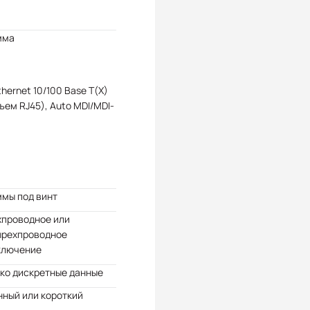
мма
Ethernet 10/100 Base T(X)
ъем RJ45), Auto MDI/MDI-
ммы под винт
хпроводное или
ырехпроводное
ключение
ко дискретные данные
ный или короткий