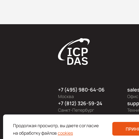
+7 (495) 980-64-06
sale
Москва
Офис
+7 (812) 326-59-24
supp
Санкт-Петербург
Техн
Продолжая просмотр, вы даете согласие
Поли
ПРИН
на обработку файлов
cookies
© 200