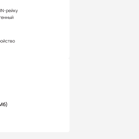
IN-рейку
тенный
ройство
Мб)