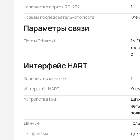
Количество портов RS-232
1
Разъем последовательного порта
Кле
Параметры связи
Порты Ethernet
1 x 
(раз
X
Интерфейс HART
Количество каналов
1
Интерфейс HART
Кле
Устройства HART
Дву
чет
под
Данные
Толь
Тип фрейма
Длин