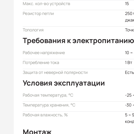
Макс. кол-во устройств
15
Резистор петли
250 
джа
Топология
Точк
Требования к электропитанию
Рабочее напряжение
10 ~
Потребление тока
1 Вт
Защита от неверной полярности
Есть
Условия эксплуатации
Рабочая температура, °C
-25 
Температура хранения, °C
-30 
Рабочая влажность, %
5 ~ 
кон
Монтаж