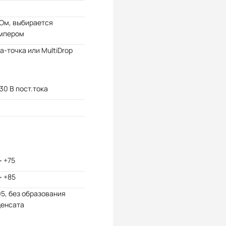
Ом, выбирается
мпером
а-точка или MultiDrop
 30 В пост.тока
~ +75
~ +85
95, без образования
денсата