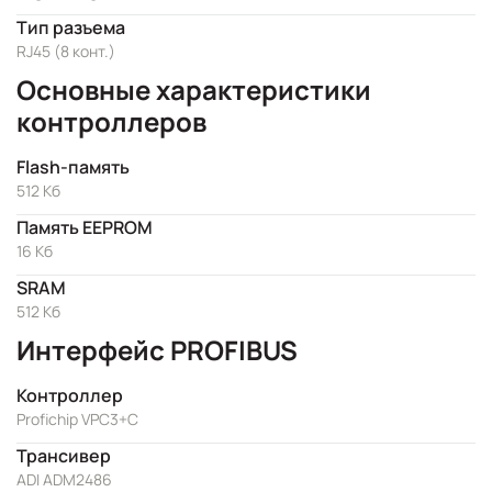
Тип разъема
RJ45 (8 конт.)
Основные характеристики
контроллеров
Flash-память
512 Кб
Память EEPROM
16 Кб
SRAM
512 Kб
Интерфейс PROFIBUS
Контроллер
Profichip VPC3+C
Трансивер
ADI ADM2486