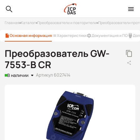
Главная
Каталог
Преобразователи и повторители
Преобразователи прот
Основная информация
Характеристики
Документация и ПО
Доп
Преобразователь GW-
7553-B CR
Артикул 6027414
В наличии