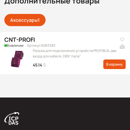
Дополнительные товары
Аксессуары
1
CNT-PROFI
В наличии
Артикул 6083383
Разъем для подключения устройств PROFIBUS, два
входа для кабеля, DB9 "папа"
В корзину
45.14
$