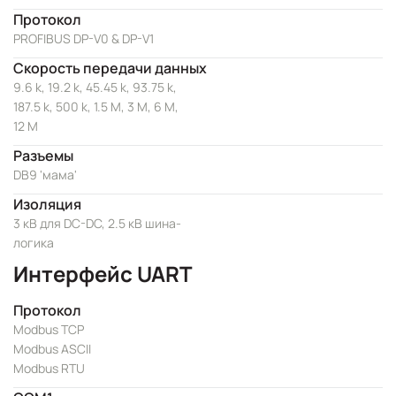
Протокол
PROFIBUS DP-V0 & DP-V1
Скорость передачи данных
9.6 k, 19.2 k, 45.45 k, 93.75 k,
187.5 k, 500 k, 1.5 M, 3 M, 6 M,
12 M
Разъемы
DB9 'мама'
Изоляция
3 кВ для DC-DC, 2.5 кВ шина-
логика
Интерфейс UART
Протокол
Modbus TCP
Modbus ASCII
Modbus RTU