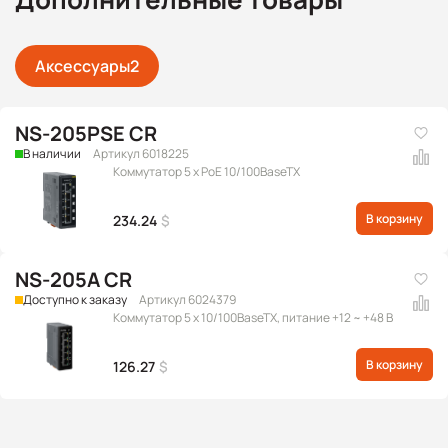
Аксессуары
2
NS-205PSE CR
В наличии
Артикул 6018225
Коммутатор 5 x PoE 10/100BaseTX
В корзину
234.24
$
NS-205A CR
Доступно к заказу
Артикул 6024379
Коммутатор 5 x 10/100BaseTX, питание +12 ~ +48 В
В корзину
126.27
$