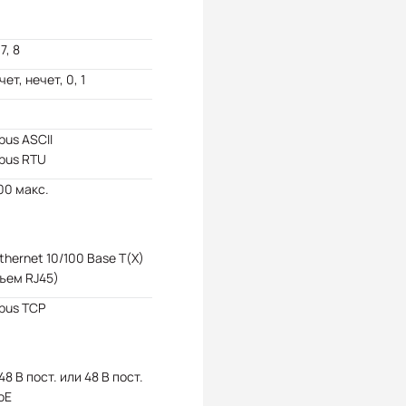
 7, 8
чет, нечет, 0, 1
us ASCII
bus RTU
00 макс.
Ethernet 10/100 Base T(X)
ъем RJ45)
bus TCP
 48 В пост. или 48 В пост.
oE