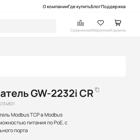
О компании
Где купить
Блог
Поддержка
Сравнение
Избранное
Корзина
атель GW-2232i CR
6134801
тель Modbus TCP в Modbus
можностью питания по PoE, с
ьного порта