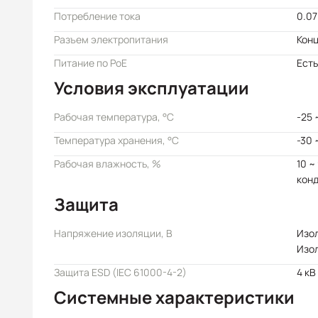
Потребление тока
0.07
Разъем электропитания
Кон
Питание по PoE
Есть
Условия эксплуатации
Рабочая температура, °C
-25 
Температура хранения, °C
-30 
Рабочая влажность, %
10 ~
кон
Защита
Напряжение изоляции, В
Изол
Изол
Защита ESD (IEC 61000-4-2)
4 кВ
Системные характеристики