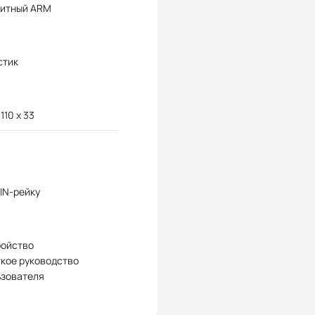
битный ARM
стик
 110 x 33
IN-рейку
ройство
кое руководство
ьзователя