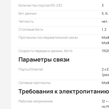
Количество портов RS-232
3
Бит данных
5, 6,
Четность
нет, 
Стоповые биты
1, 2
Протоколы последовательной связи
Modb
Mod
Скорость передачи данных, бит/с
1152
Параметры связи
Порты Ethernet
2 x 
(раз
Сетевые протоколы
Mod
Требования к электропитанию
Рабочее напряжение
12 ~
по P