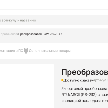
 протоколов
Преобразователь GW-2232i CR
ментация и ПО
Дополнительные товары
Преобразов
Артикул 
Доступно к заказу
3-портовый преобразова
RTU/ASCII (RS-232) с воз
изоляцией последовател