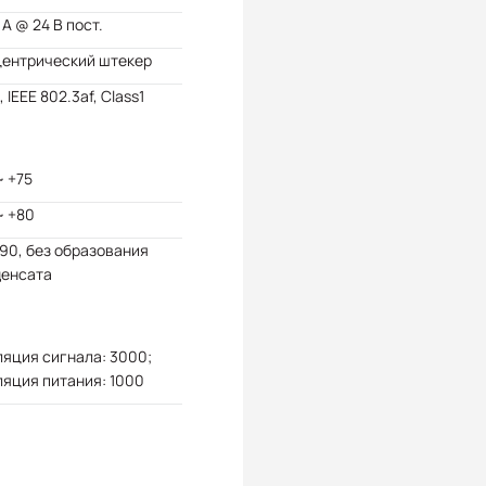
 А @ 24 В пост.
центрический штекер
, IEEE 802.3af, Class1
~ +75
~ +80
 90, без образования
денсата
яция сигнала: 3000;
яция питания: 1000