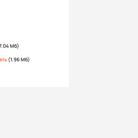
7.04 Мб)
ать
(1.96 Мб)