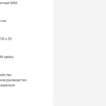
битный ARM
стик
 110 x 33
IN-рейку
ройство
кое руководство
ьзователя