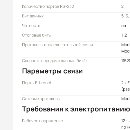
Количество портов RS-232
2
Бит данных
5, 6,
Четность
нет, 
Стоповые биты
1, 2
Протоколы последовательной связи
Mod
Modb
Скорость передачи данных, бит/с
1152
Параметры связи
Порты Ethernet
2 x 
(раз
Сетевые протоколы
Mod
Требования к электропитанию
Рабочее напряжение
12 ~
по P