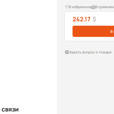
В избранное
В сравнен
242.17
$
В
Задать вопрос о товаре
 связи