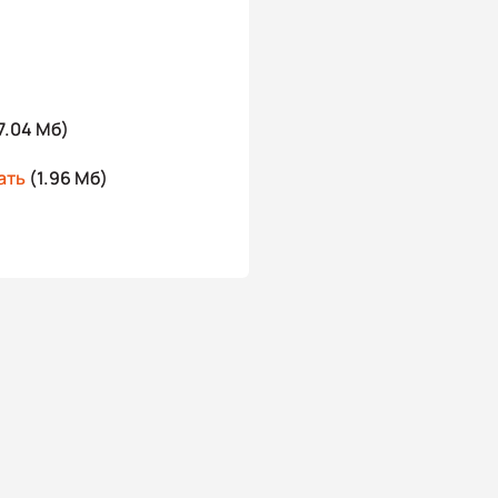
7.04 Мб)
ать
(1.96 Мб)