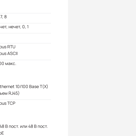
 7, 8
чет, нечет, 0, 1
bus RTU
us ASCII
00 макс.
Ethernet 10/100 Base T(X)
ъем RJ45)
bus TCP
 48 В пост. или 48 В пост.
oE