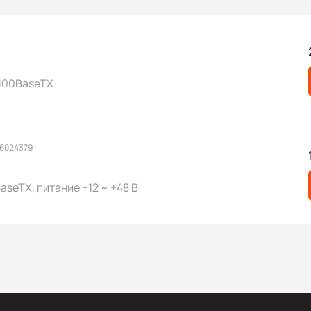
/100BaseTX
 6024379
aseTX, питание +12 ~ +48 В