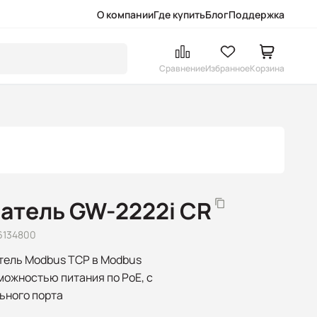
О компании
Где купить
Блог
Поддержка
Сравнение
Избранное
Корзина
атель GW-2222i CR
6134800
тель Modbus TCP в Modbus
можностью питания по PoE, с
ьного порта