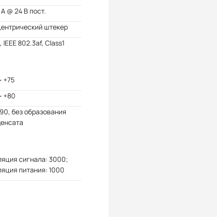
 А @ 24 В пост.
центрический штекер
, IEEE 802.3af, Class1
~ +75
~ +80
 90, без образования
денсата
яция сигнала: 3000;
яция питания: 1000