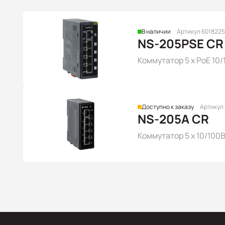
В наличии
Артикул 6018225
NS-205PSE CR
Коммутатор 5 x PoE 10
Доступно к заказу
Артикул
NS-205A CR
Коммутатор 5 x 10/100B