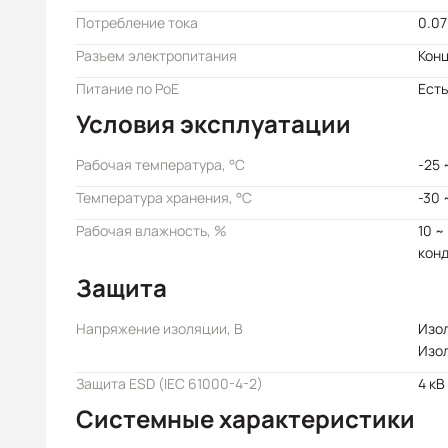
Потребление тока
0.07
Разъем электропитания
Кон
Питание по PoE
Есть
Условия эксплуатации
Рабочая температура, °C
-25 
Температура хранения, °C
-30 
Рабочая влажность, %
10 ~
кон
Защита
Напряжение изоляции, В
Изол
Изол
Защита ESD (IEC 61000-4-2)
4 кВ
Системные характеристики