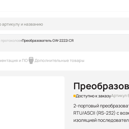
 протоколов
Преобразователь GW-2222i CR
ментация и ПО
Дополнительные товары
Преобразов
Артикул 
Доступно к заказу
2-портовый преобразова
RTU/ASCII (RS-232) с воз
изоляцией последовател