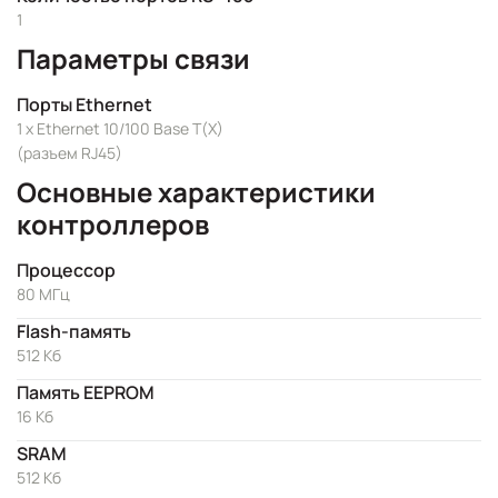
1
Параметры связи
Порты Ethernet
1 x Ethernet 10/100 Base T(X)
(разъем RJ45)
Основные характеристики
контроллеров
Процессор
80 МГц
Flash-память
512 Кб
Память EEPROM
16 Кб
SRAM
512 Kб