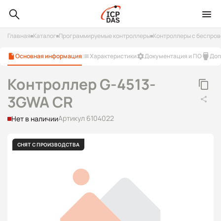
Главная
Каталог
Программируемые контроллеры
Контроллеры с беспро
Основная информация
Характеристики
Документация и ПО
Доп
Контроллер G-4513-
3GWA CR
Артикул 6104022
Нет в наличии
СНЯТ С ПРОИЗВОДСТВА