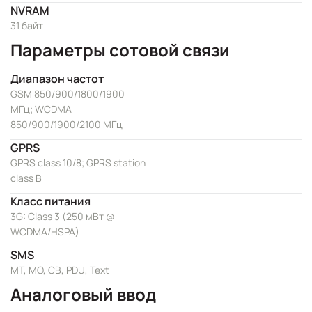
NVRAM
31 байт
Параметры сотовой связи
Диапазон частот
GSM 850/900/1800/1900
МГц; WCDMA
850/900/1900/2100 МГц
GPRS
GPRS class 10/8; GPRS station
class B
Класс питания
3G: Class 3 (250 мВт @
WCDMA/HSPA)
SMS
MT, MO, CB, PDU, Text
Аналоговый ввод