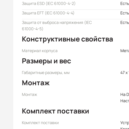
Защита ESD (IEC 61000-4-2)
Есть
Защита EFT (IEC 61000-4-4)
Есть
Защита от выброса напряжения (IEC
Есть
61000-4-5)
Конструктивные свойства
Материал корпуса
Мет
Размеры и вес
Габаритные размеры, мм
47 x 
Монтаж
Монтаж
На D
Нас
Комплект поставки
Комплект поставки
Уст
Крат