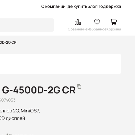
О компании
Где купить
Блог
Поддержка
Сравнение
Избранное
Корзина
00D-2G CR
 G-4500D-2G CR
6074033
лер 2G, MiniOS7,
CD дисплей