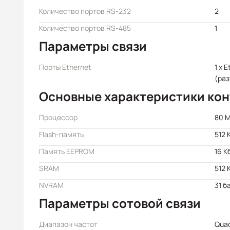
Количество портов RS-232
2
Количество портов RS-485
1
Параметры связи
Порты Ethernet
1 x 
(раз
Основные характеристики ко
Процессор
80 
Flash-память
512 
Память EEPROM
16 К
SRAM
512 
NVRAM
31 б
Параметры сотовой связи
Диапазон частот
Qua