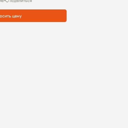
ие
Поделиться
осить цену