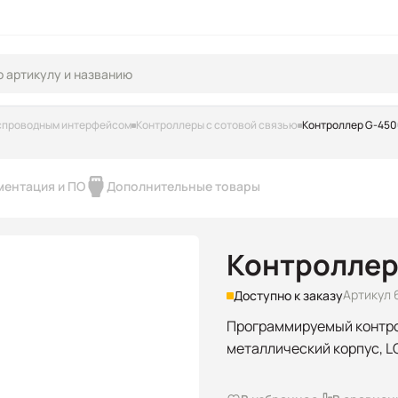
еспроводным интерфейсом
Контроллеры с сотовой связью
Контроллер G-45
ментация и ПО
Дополнительные товары
Контроллер
Артикул 
Доступно к заказу
Программируемый контрол
металлический корпус, L