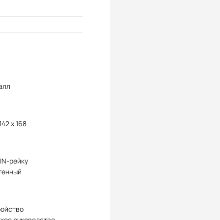
алл
142 x 168
IN-рейку
тенный
ройство
кое руководство