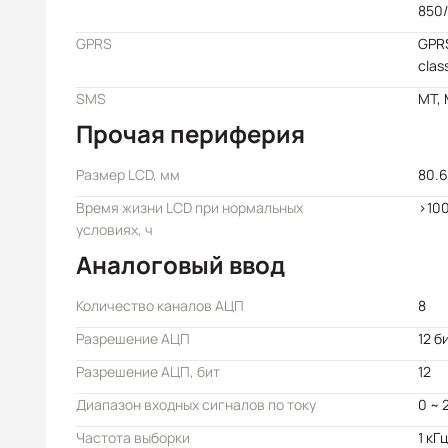
850
GPRS
GPRS
clas
SMS
MT, 
Прочая периферия
Размер LCD, мм
80.6
Время жизни LCD при нормальных
>10
условиях, ч
Аналоговый ввод
Количество каналов АЦП
8
Разрешение АЦП
12 б
Разрешение АЦП, бит
12
Диапазон входных сигналов по току
0 ~ 
Частота выборки
1 кГ