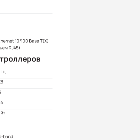
Ethernet 10/100 Base T(X)
ъем RJ45)
нтроллеров
МГц
Кб
б
Kб
айт
d-band