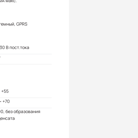
мА макс.
темный, GPRS
 30 В пост.тока
т
~ +55
~ +70
90, без образования
денсата