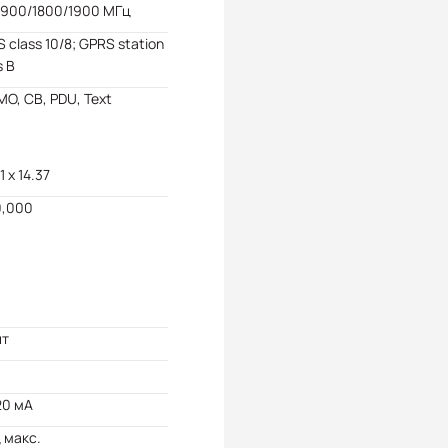
/900/1800/1900 МГц
 class 10/8; GPRS station
s B
MO, CB, PDU, Text
1 x 14.37
0,000
ит
20 мА
ц макс.