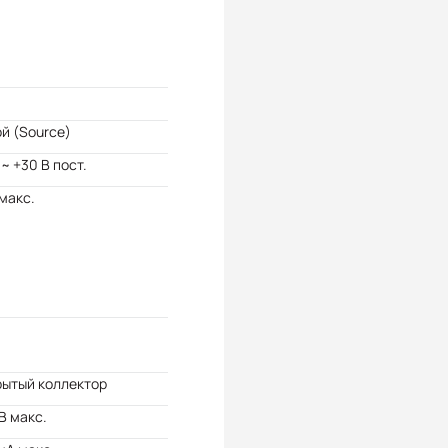
й (Source)
 ~ +30 В пост.
 макс.
рытый коллектор
В макс.