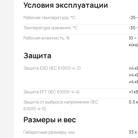
Условия эксплуатации
Рабочая температура, °C
-25 
Температура хранения, °C
-30 
Рабочая влажность, %
10 ~
кон
Защита
Защита ESD (IEC 61000-4-2)
±4 к
±4 к
±4 к
Защита EFT (IEC 61000-4-4)
±1 к
Защита от выброса напряжения (IEC
0.5 
61000-4-5)
Размеры и вес
Габаритные размеры, мм
33 x 