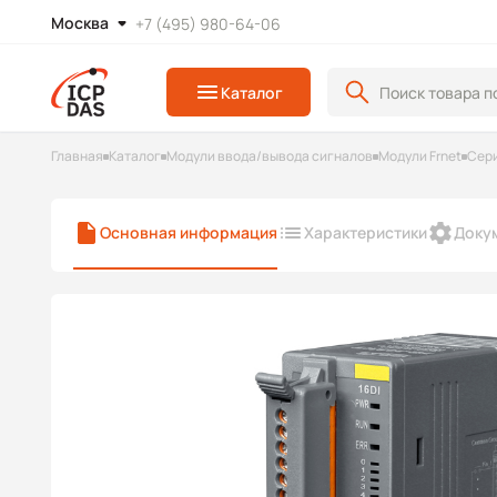
Москва
+7 (495) 980-64-06
Каталог
Главная
Каталог
Модули ввода/вывода сигналов
Модули Frnet
Сери
Основная информация
Характеристики
Доку