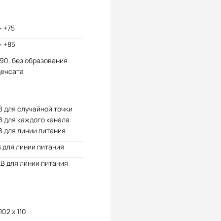
~ +75
~ +85
 90, без образования
денсата
В для случайной точки
В для каждого канала
В для линии питания
В для линии питания
кВ для линии питания
102 x 110