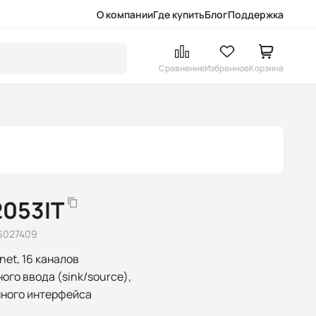
О компании
Где купить
Блог
Поддержка
Сравнение
Избранное
Корзина
2053IT
6027409
et, 16 каналов
ого ввода (sink/source),
ного интерфейса