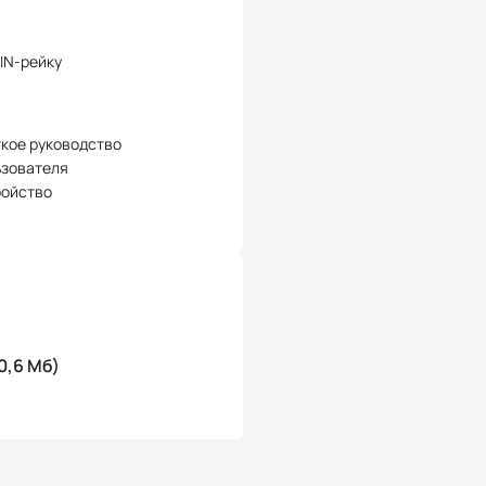
IN-рейку
кое руководство
ьзователя
ройство
0,6 Мб)