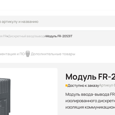
я FR
Дискретный ввод/вывод
Модуль FR-2053IT
ментация и ПО
Дополнительные товары
Модуль FR-
Артикул 
Доступно к заказу
Модуль ввода-вывода FRn
изолированного дискретн
изоляция коммуникацион