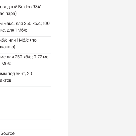
оводный Belden 9841
ая пара)
м макс. для 250 кб/с; 100
кс. для 1 Мб/с
кб/с или 1 Мб/с (по
лчанию)
 мс для 250 кб/с; 0.72 мс
1 Мб/с
мы под винт, 20
тактов
/Source