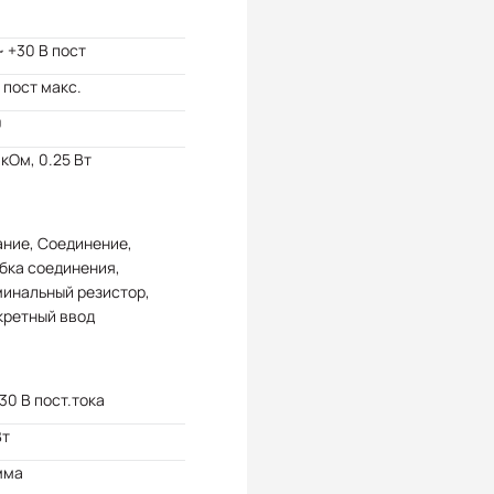
~ +30 В пост
В пост макс.
0
 кОм, 0.25 Вт
ние, Соединение,
бка соединения,
минальный резистор,
кретный ввод
 30 В пост.тока
Вт
мма