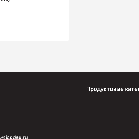
Продуктовые кате
s@icpdas.ru