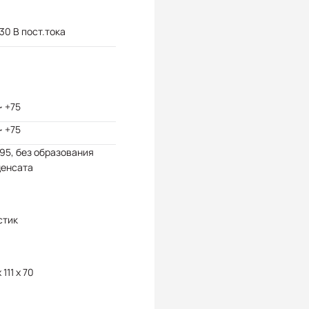
 30 В пост.тока
~ +75
~ +75
 95, без образования
денсата
стик
 111 x 70