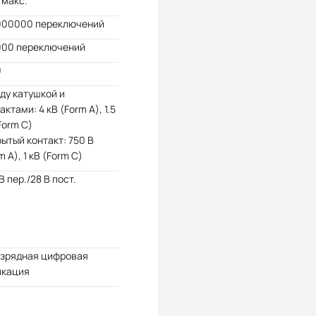
 макс.
000000 переключений
000 переключений
0
ду катушкой и
актами: 4 кВ (Form A), 1.5
Form C)
ытый контакт: 750 В
m A), 1 кВ (Form C)
В пер./28 В пост.
азрядная цифровая
икация