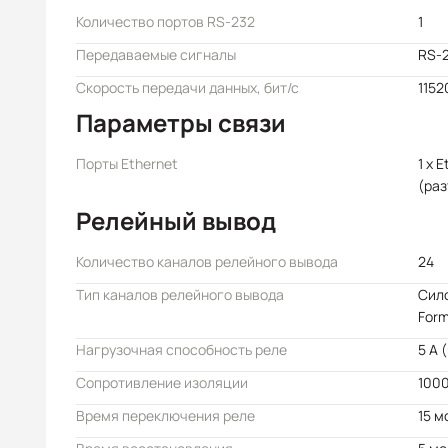
Количество портов RS-232
1
Передаваемые сигналы
RS-2
Скорость передачи данных, бит/с
1152
Параметры связи
Порты Ethernet
1 x 
(раз
Релейный вывод
Количество каналов релейного вывода
24
Тип каналов релейного вывода
Сило
Form
Нагрузочная способность реле
5 А 
Сопротивление изоляции
1000
Время переключения реле
15 м