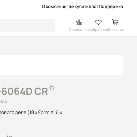
О компании
Где купить
Блог
Поддержка
Сравнение
Избранное
Корзина
-6064D CR
6334
вого реле (18 x Form A, 6 x