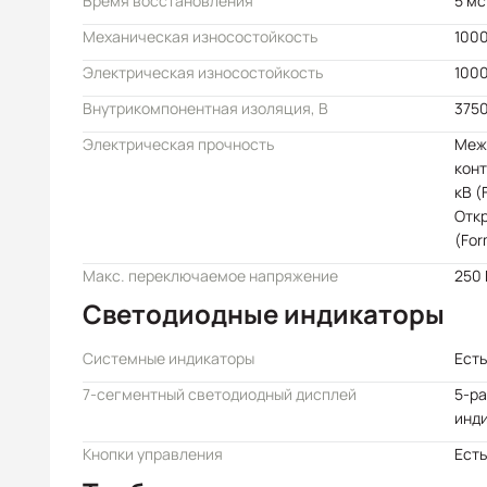
Время восстановления
5 мс
Механическая износостойкость
100
Электрическая износостойкость
100
Внутрикомпонентная изоляция, В
375
Электрическая прочность
Меж
конт
кВ (
Откр
(For
Макс. переключаемое напряжение
250 
Светодиодные индикаторы
Системные индикаторы
Есть
7-сегментный светодиодный дисплей
5-р
инд
Кнопки управления
Есть