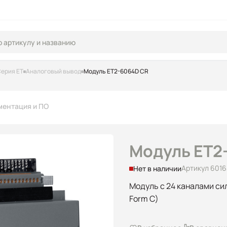
ерия ET
Аналоговый вывод
Модуль ET2-6064D CR
ментация и ПО
Модуль ET2
Артикул 601
Нет в наличии
Модуль с 24 каналами сило
Form C)