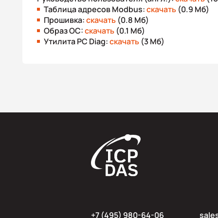
Таблица адресов Modbus:
скачать
(0.9 Мб)
Прошивка:
скачать
(0.8 Мб)
Образ ОС:
скачать
(0.1 Мб)
Утилита PC Diag:
скачать
(3 Мб)
+7 (495) 980-64-06
sale