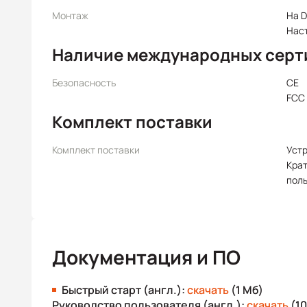
Монтаж
На D
Нас
Наличие международных серт
Безопасность
CE
FCC
Комплект поставки
Комплект поставки
Уст
Крат
пол
Документация и ПО
Быстрый старт (англ.):
скачать
(1 Мб)
Руководство пользователя (англ.):
скачать
(10