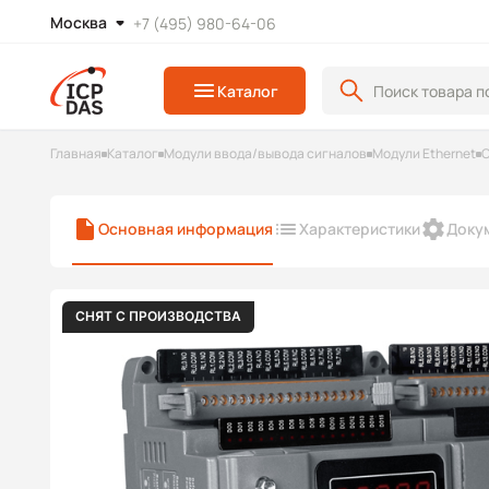
Москва
+7 (495) 980-64-06
Каталог
Главная
Каталог
Модули ввода/вывода сигналов
Модули Ethernet
С
Основная информация
Характеристики
Доку
СНЯТ С ПРОИЗВОДСТВА