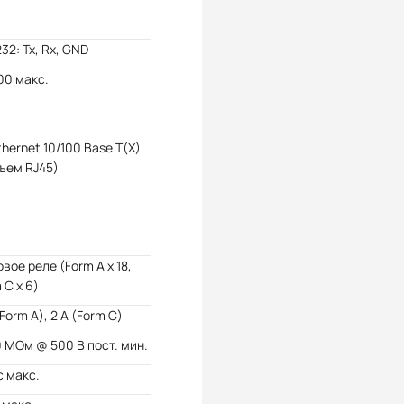
32: Tx, Rx, GND
00 макс.
Ethernet 10/100 Base T(X)
ъем RJ45)
вое реле (Form A x 18,
 C x 6)
(Form A), 2 А (Form C)
 МОм @ 500 В пост. мин.
с макс.