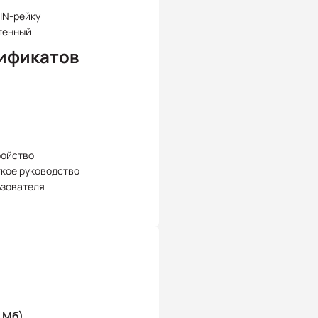
IN-рейку
тенный
ификатов
ройство
кое руководство
ьзователя
 Мб)