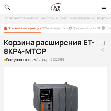
Главная
Каталог
Модульные корзины ввода/вывода
Корзины с интерфейс
Основная информация
Характеристики
Документация и ПО
Доп
Корзина расширения ET-
8KP4-MTCP
Артикул 6122068
Доступно к заказу