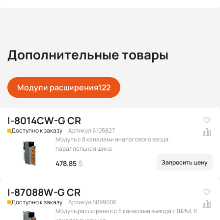
Дополнительные товары
Модули расширения
122
I-8014CW-G CR
Доступно к заказу
Артикул 6105827
Модуль с 8 каналами аналогового ввода,
параллельная шина
Запросить цену
478.85
$
I-87088W-G CR
Доступно к заказу
Артикул 6099006
Модуль расширения c 8 каналами вывода с ШИМ, 8