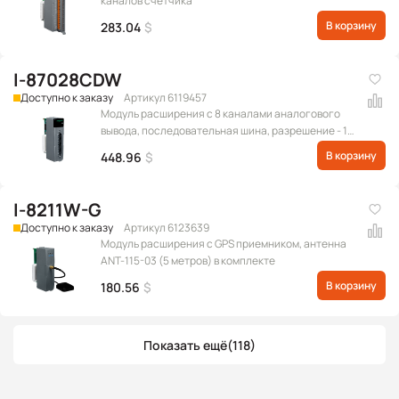
каналов счетчика
В корзину
283.04
$
I-87028CDW
Доступно к заказу
Артикул 6119457
Модуль расширения с 8 каналами аналогового
вывода, последовательная шина, разрешение - 12
бит, с межканальной изоляцией (Диапазон
В корзину
448.96
$
выходных сигналов: 0 ~ +20 мА, +4 ~ +20 мА)
(RoHS)
I-8211W-G
Доступно к заказу
Артикул 6123639
Модуль расширения с GPS приемником, антенна
ANT-115-03 (5 метров) в комплекте
В корзину
180.56
$
Показать ещё
(118)