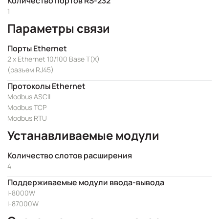
Количество портов RS-232
1
Параметры связи
Порты Ethernet
2 x Ethernet 10/100 Base T(X)
(разъем RJ45)
Протоколы Ethernet
Modbus ASCII
Modbus TCP
Modbus RTU
Устанавливаемые модули
Количество слотов расширения
4
Поддерживаемые модули ввода-вывода
I-8000W
I-87000W