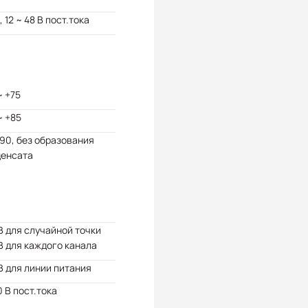
, 12 ~ 48 В пост.тока
~ +75
~ +85
 90, без образования
денсата
0
В для случайной точки
В для каждого канала
В для линии питания
 В пост.тока