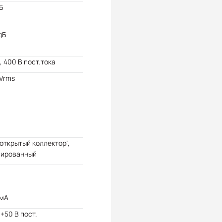
Б
дБ
, 400 В пост.тока
Vrms
'открытый коллектор',
лированный
 мА
 +50 В пост.