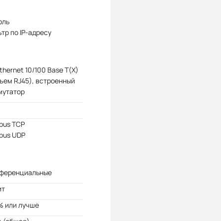
оль
тр по IP-адресу
Ethernet 10/100 Base T(X)
ъем RJ45), встроенный
мутатор
bus TCP
bus UDP
ференциальные
ит
% или лучше