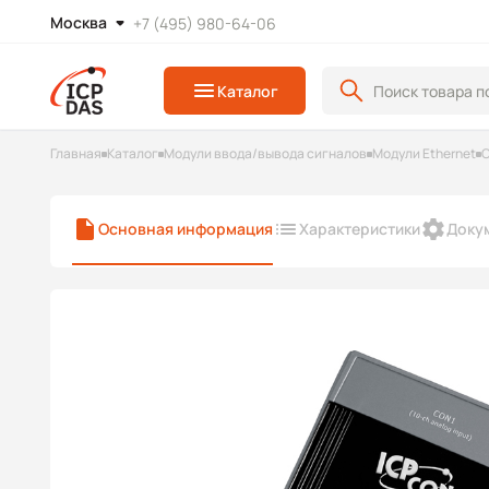
Москва
+7 (495) 980-64-06
Каталог
Главная
Каталог
Модули ввода/вывода сигналов
Модули Ethernet
С
Основная информация
Характеристики
Доку