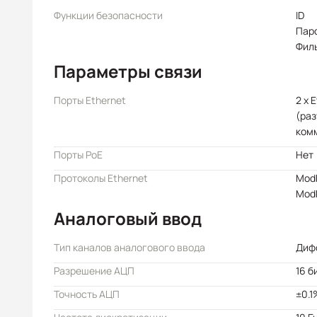
Функции безопасности
ID
Пар
Филь
Параметры связи
Порты Ethernet
2 x 
(раз
ком
Порты PoE
Нет
Протоколы Ethernet
Mod
Mod
Аналоговый ввод
Тип каналов аналогового ввода
Диф
Разрешение АЦП
16 б
Точность АЦП
±0.1