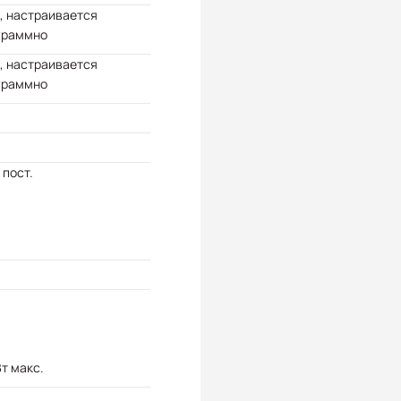
, настраивается
граммно
, настраивается
граммно
 пост.
Вт макс.