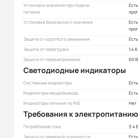
Установка значения при подаче
Есть
питания
про
Установка безопасного значения
Есть
про
Защита от короткого замыкания
Есть
Защита от перегрузки
1.4 A
Защита от перенапряжения
60 В
Светодиодные индикаторы
Системные индикаторы
Есть
Индикаторы ввода/вывода
Есть
Индикаторы питания по PoE
Нет
Требования к электропитанию
Потребление тока
3.4 
Защита от неверной полярности
Есть