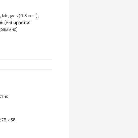
, Модуль (0.8 сек.),
зь (выбирается
граммно)
стик
x 76 x 38