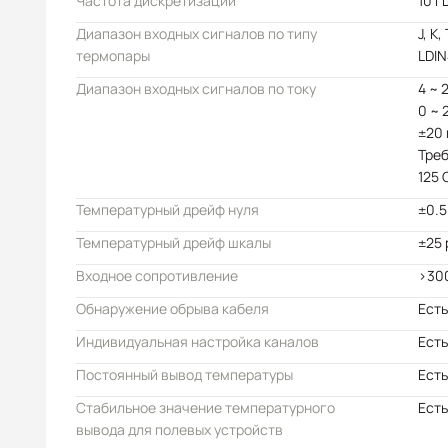
Частота дискретизации
10 Г
Диапазон входных сигналов по типу
J, K,
термопары
LDIN
Диапазон входных сигналов по току
4 ~ 
0 ~ 
±20
Тре
125 
Температурный дрейф нуля
±0.5
Температурный дрейф шкалы
±25
Входное сопротивление
>30
Обнаружение обрыва кабеля
Есть
Индивидуальная настройка каналов
Есть
Постоянный вывод температуры
Есть
Стабильное значение температурного
Есть
вывода для полевых устройств