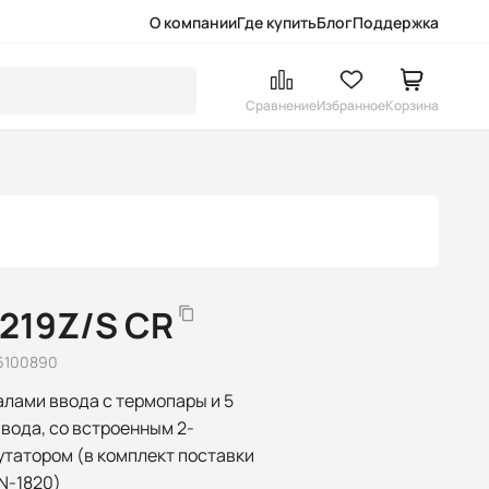
О компании
Где купить
Блог
Поддержка
Сравнение
Избранное
Корзина
7219Z/S CR
6100890
алами ввода с термопары и 5
вода, со встроенным 2-
татором (в комплект поставки
N-1820)