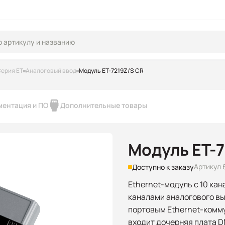
ерия ET
Аналоговый ввод
Модуль ET-7219Z/S CR
ментация и ПО
Дополнительные товары
Модуль ET-
Артикул 
Доступно к заказу
Ethernet-модуль с 10 кан
каналами аналогового вы
портовым Ethernet-комму
входит дочерняя плата D