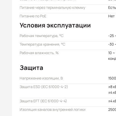
Питание через терминальную клемму
Есть
Питание по PoE
Нет
Условия эксплуатации
Рабочая температура, °C
-25 
Температура хранения, °C
-30 
Рабочая влажность, %
10 ~
кон
Защита
Напряжение изоляции, В
150
Защита ESD (IEC 61000-4-2)
±8 к
±4 к
Защита EFT (IEC 61000-4-4)
±4 к
Изоляция каналов внутренней логики
2500