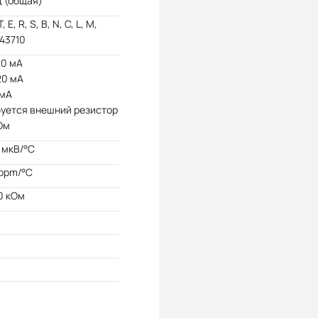
ц (общая)
 T, E, R, S, B, N, C, L, M,
43710
20 мА
20 мА
 мА
буется внешний резистор
Ом
 мкВ/°C
 ppm/°C
0 кОм