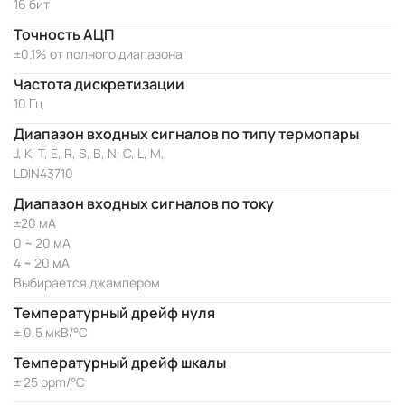
16 бит
Точность АЦП
±0.1% от полного диапазона
Частота дискретизации
10 Гц
Диапазон входных сигналов по типу термопары
J, K, T, E, R, S, B, N, C, L, M,
LDIN43710
Диапазон входных сигналов по току
±20 мА
0 ~ 20 мА
4 ~ 20 мА
Выбирается джампером
Температурный дрейф нуля
± 0.5 мкВ/°C
Температурный дрейф шкалы
± 25 ppm/°C