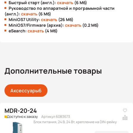
Быстрый старт (англ.):
скачать
(6 Мб)
Руководство по аппаратной и программной части
(англ.):
скачать
(6 Мб)
MiniOS7 Utility:
скачать
(26 Мб)
MiniOS7/Firmware (архив):
скачать
(0.2 Мб)
eSearch:
скачать
(4 Мб)
Дополнительные товары
Аксессуары
6
MDR-20-24
Доступно к заказу
Артикул 6083673
Блок питания, 24 В, 24 Вт, крепление на DIN-рейку