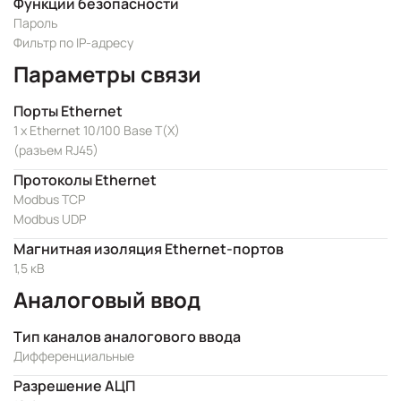
Функции безопасности
Пароль
Фильтр по IP-адресу
Параметры связи
Порты Ethernet
1 x Ethernet 10/100 Base T(X)
(разъем RJ45)
Протоколы Ethernet
Modbus TCP
Modbus UDP
Магнитная изоляция Ethernet-портов
1,5 кВ
Аналоговый ввод
Тип каналов аналогового ввода
Дифференциальные
Разрешение АЦП