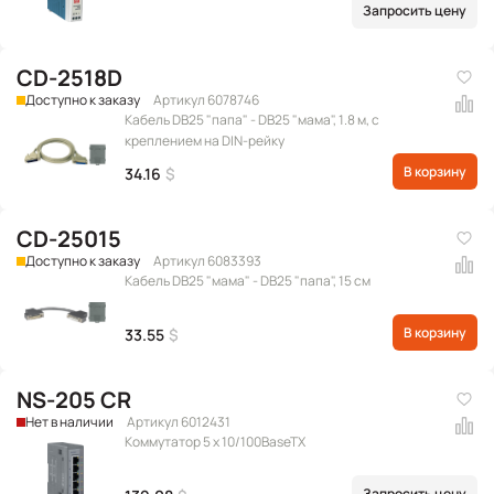
Запросить цену
CD-2518D
Доступно к заказу
Артикул 6078746
Кабель DB25 "папа" - DB25 "мама", 1.8 м, с
креплением на DIN-рейку
В корзину
34.16
$
CD-25015
Доступно к заказу
Артикул 6083393
Кабель DB25 "мама" - DB25 "папа", 15 см
В корзину
33.55
$
NS-205 CR
Нет в наличии
Артикул 6012431
Коммутатор 5 x 10/100BaseTX
Запросить цену