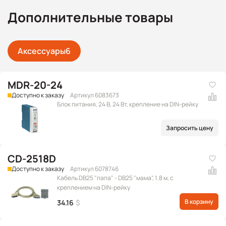
Дополнительные товары
Аксессуары
6
MDR-20-24
Доступно к заказу
Артикул 6083673
Блок питания, 24 В, 24 Вт, крепление на DIN-рейку
Запросить цену
CD-2518D
Доступно к заказу
Артикул 6078746
Кабель DB25 "папа" - DB25 "мама", 1.8 м, с
креплением на DIN-рейку
В корзину
34.16
$