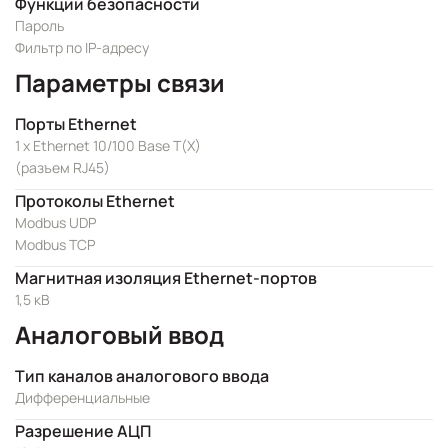
Функции безопасности
Пароль
Фильтр по IP-адресу
Параметры связи
Порты Ethernet
1 x Ethernet 10/100 Base T(X)
(разъем RJ45)
Протоколы Ethernet
Modbus UDP
Modbus TCP
Магнитная изоляция Ethernet-портов
1,5 кВ
Аналоговый ввод
Тип каналов аналогового ввода
Дифференциальные
Разрешение АЦП