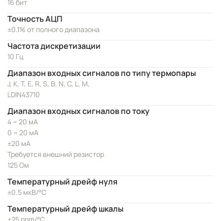
16 бит
Точность АЦП
±0.1% от полного диапазона
Частота дискретизации
10 Гц
Диапазон входных сигналов по типу термопары
J, K, T, E, R, S, B, N, C, L, M,
LDIN43710
Диапазон входных сигналов по току
4 ~ 20 мА
0 ~ 20 мА
±20 мА
Требуется внешний резистор
125 Ом
Температурный дрейф нуля
±0.5 мкВ/°C
Температурный дрейф шкалы
±25 ppm/°C