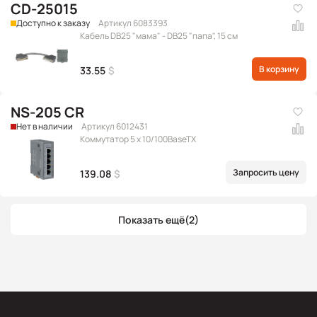
CD-25015
Доступно к заказу
Артикул 6083393
Кабель DB25 "мама" - DB25 "папа", 15 см
В корзину
33.55
$
NS-205 CR
Нет в наличии
Артикул 6012431
Коммутатор 5 x 10/100BaseTX
Запросить цену
139.08
$
Показать ещё
(2)