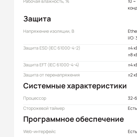
Рабочая влажность, %
10 ~
кон
Защита
Напряжение изоляции, В
Ethe
I/O:
Защита ESD (IEC 61000-4-2)
±4 к
±8 к
Защита EFT (IEC 61000-4-4)
±4 к
Защита от перенапряжения
±2 к
Системные характеристики
Процессор
32-
Сторожевой таймер
Есть
Программное обеспечение
Web-интерфейс
Есть