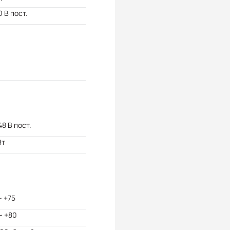
 В пост.
48 В пост.
Вт
~ +75
~ +80