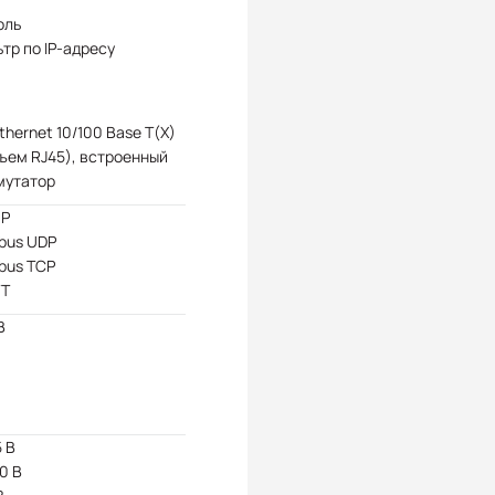
оль
тр по IP-адресу
Ethernet 10/100 Base T(X)
ъем RJ45), встроенный
мутатор
P
bus UDP
bus TCP
T
В
5 В
10 В