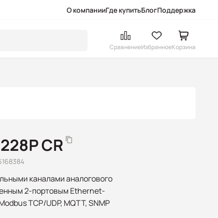
О компании
Где купить
Блог
Поддержка
Сравнение
Избранное
Корзина
2228P CR
6168384
льными каналами аналогового
оенным 2-портовым Ethernet-
 Modbus TCP/UDP, MQTT, SNMP