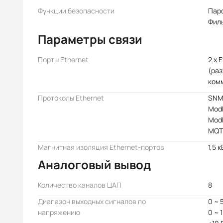
Функции безопасности
Пар
Филь
Параметры связи
Порты Ethernet
2 x 
(раз
ком
Протоколы Ethernet
SNM
Mod
Mod
MQT
Магнитная изоляция Ethernet-портов
1,5 к
Аналоговый вывод
Количество каналов ЦАП
8
Диапазон выходных сигналов по
0 ~ 
напряжению
0 ~ 