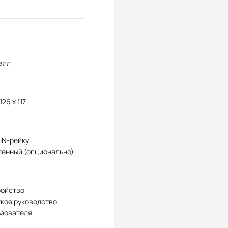
алл
126 x 117
IN-рейку
тенный (опционально)
ройство
кое руководство
ьзователя