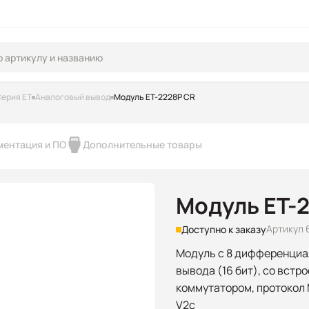
ерия ET
Аналоговый вывод
Модуль ET-2228P CR
ментация и ПО
Дополнительные товары
Модуль ET-
Артикул 
Доступно к заказу
Модуль с 8 дифференциа
вывода (16 бит), со встр
коммутатором, протокол
V2c