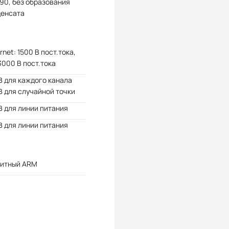
 90, без образования
денсата
rnet: 1500 В пост.тока,
 3000 В пост.тока
В для каждого канала
В для случайной точки
В для линии питания
В для линии питания
битный ARM