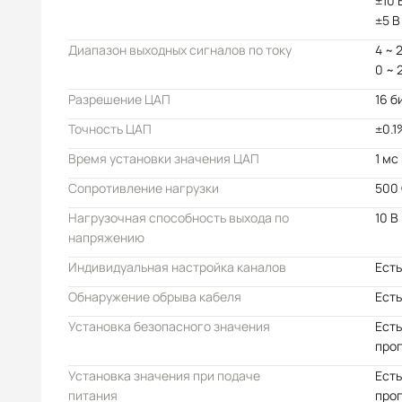
±10 
±5 В
Диапазон выходных сигналов по току
4 ~ 
0 ~ 
Разрешение ЦАП
16 б
Точность ЦАП
±0.1
Время установки значения ЦАП
1 мс
Сопротивление нагрузки
500
Нагрузочная способность выхода по
10 В
напряжению
Индивидуальная настройка каналов
Есть
Обнаружение обрыва кабеля
Есть
Установка безопасного значения
Есть
про
Установка значения при подаче
Есть
питания
про