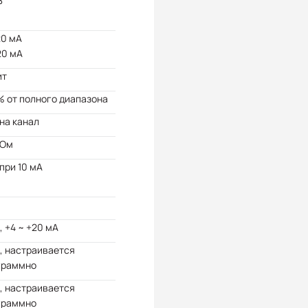
В
20 мА
20 мА
ит
% от полного диапазона
 на канал
 Ом
 при 10 мА
, +4 ~ +20 мА
, настраивается
граммно
, настраивается
граммно