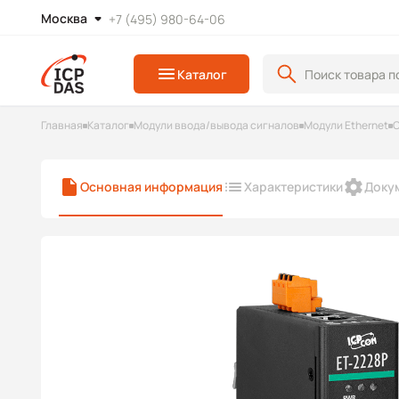
Москва
+7 (495) 980-64-06
Каталог
Главная
Каталог
Модули ввода/вывода сигналов
Модули Ethernet
С
Основная информация
Характеристики
Доку