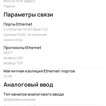
Фильтр по IP-адресу
Пароль
Параметры связи
Порты Ethernet
2 x Ethernet 10/100 Base T(X)
(разъем RJ45), встроенный
коммутатор
Протоколы Ethernet
MQTT
Modbus UDP
Modbus TCP
Магнитная изоляция Ethernet-портов
1,5 кВ
Аналоговый ввод
Тип каналов аналогового ввода
Дифференциальные