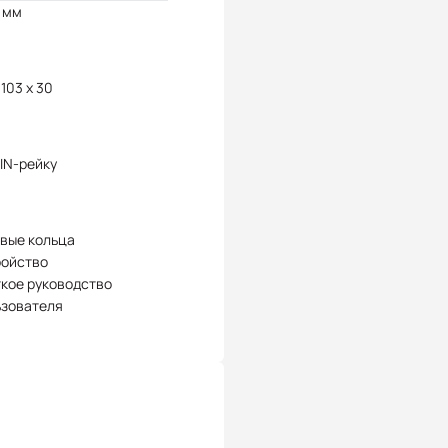
 мм
 103 x 30
IN-рейку
вые кольца
ройство
кое руководство
ьзователя