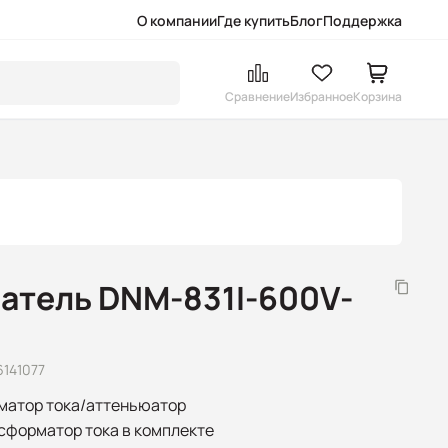
О компании
Где купить
Блог
Поддержка
Сравнение
Избранное
Корзина
атель DNM-831I-600V-
6141077
матор тока/аттеньюатор
нсформатор тока в комплекте