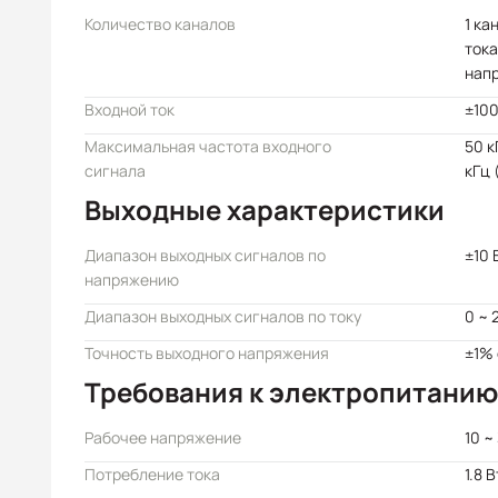
Количество каналов
1 ка
тока
нап
Входной ток
±100
Максимальная частота входного
50 к
сигнала
кГц 
Выходные характеристики
Диапазон выходных сигналов по
±10 
напряжению
Диапазон выходных сигналов по току
0 ~ 
Точность выходного напряжения
±1% 
Требования к электропитанию
Рабочее напряжение
10 ~
Потребление тока
1.8 В