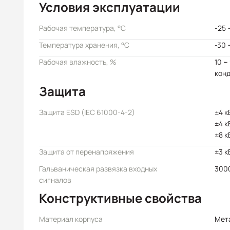
Условия эксплуатации
Рабочая температура, °C
-25 
Температура хранения, °C
-30 
Рабочая влажность, %
10 ~
кон
Защита
Защита ESD (IEC 61000-4-2)
±4 к
±4 к
±8 к
Защита от перенапряжения
±3 к
Гальваническая развязка входных
300
сигналов
Конструктивные свойства
Материал корпуса
Мет