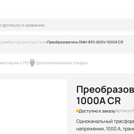
оры
Трансформаторы тока
Преобразователь DNM-831I-600V-1000A CR
ментация и ПО
Дополнительные товары
Преобразов
1000A CR
Артикул 
Доступно к заказу
Одноканальный трасфор
напряжения, 1000 А, тра