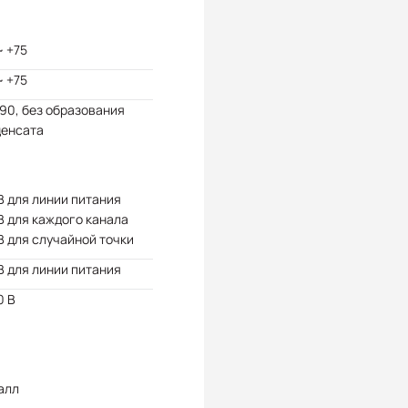
~ +75
~ +75
 90, без образования
денсата
В для линии питания
В для каждого канала
В для случайной точки
В для линии питания
0 В
алл