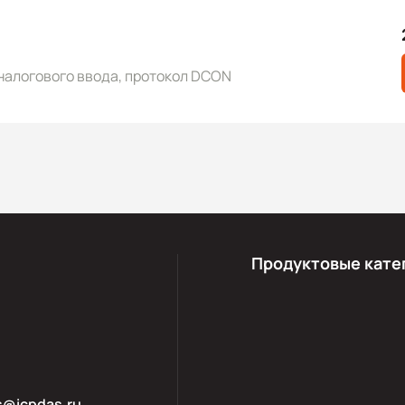
налогового ввода, протокол DCON
Продуктовые кате
s@icpdas.ru