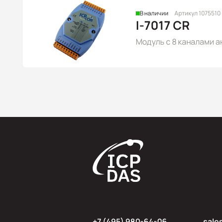
В наличии
Артикул 1075510
I-7017 CR
Модуль с 8 каналами а
+7 (495) 980-64-06
sale