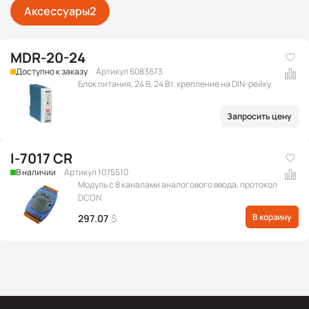
Аксессуары
2
MDR-20-24
Доступно к заказу
Артикул 6083673
Блок питания, 24 В, 24 Вт, крепление на DIN-рейку
Запросить цену
I-7017 CR
В наличии
Артикул 1075510
Модуль с 8 каналами аналогового ввода, протокол
DCON
В корзину
297.07
$