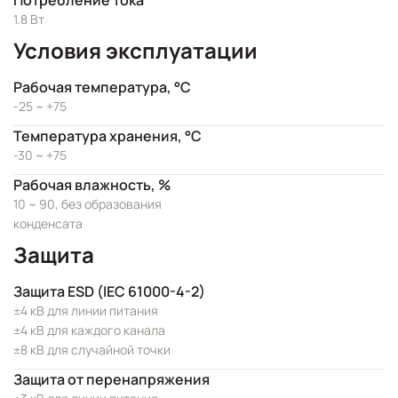
Потребление тока
1.8 Вт
Условия эксплуатации
Рабочая температура, °C
-25 ~ +75
Температура хранения, °C
-30 ~ +75
Рабочая влажность, %
10 ~ 90, без образования
конденсата
Защита
Защита ESD (IEC 61000-4-2)
±4 кВ для линии питания
±4 кВ для каждого канала
±8 кВ для случайной точки
Защита от перенапряжения