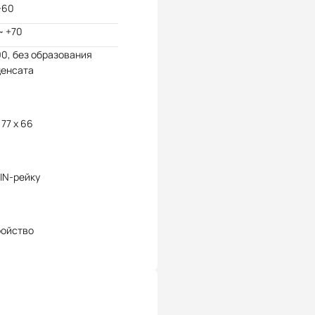
+60
~ +70
90, без образования
денсата
 77 x 66
IN-рейку
ройство