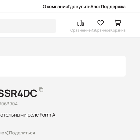
О компании
Где купить
Блог
Поддержка
Сравнение
Избранное
Корзина
-SSR4DC
 6063904
дотельными реле Form A
ие
Поделиться