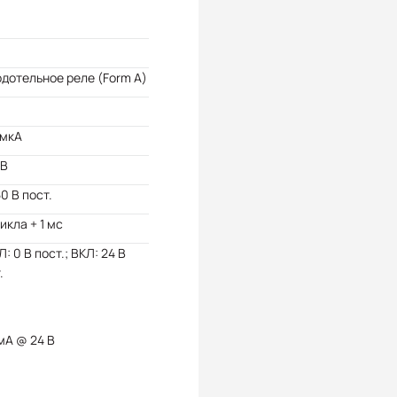
дотельное реле (Form A)
 мкА
кВ
50 В пост.
цикла + 1 мс
: 0 В пост.; ВКЛ: 24 В
.
мА @ 24 В