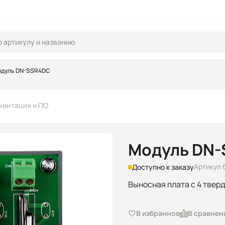
дуль DN-SSR4DC
ментация и ПО
Модуль DN
Артикул
Доступно к заказу
Выносная плата с 4 твер
В избранное
В сравнен