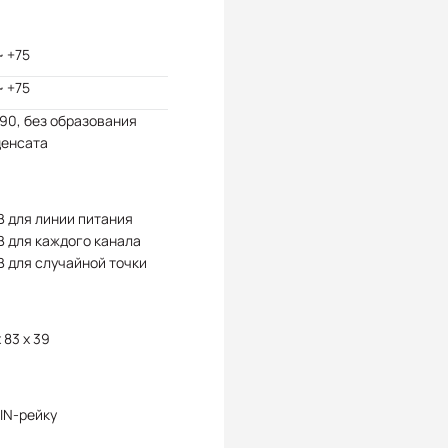
~ +75
~ +75
 90, без образования
денсата
В для линии питания
В для каждого канала
В для случайной точки
x 83 x 39
IN-рейку