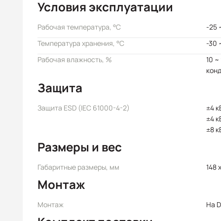
Условия эксплуатации
Рабочая температура, °C
-25 
Температура хранения, °C
-30 
Рабочая влажность, %
10 ~
кон
Защита
Защита ESD (IEC 61000-4-2)
±4 к
±4 к
±8 к
Размеры и вес
Габаритные размеры, мм
148 
Монтаж
Монтаж
На D