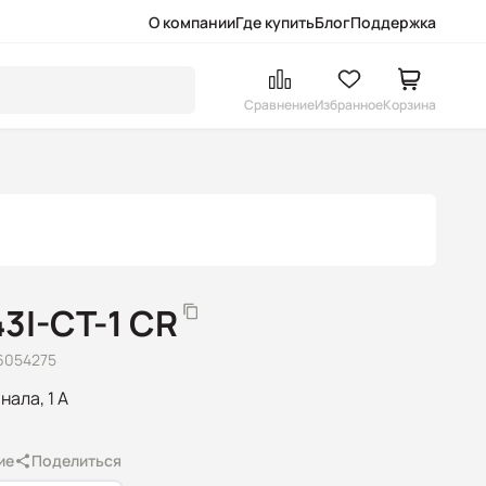
О компании
Где купить
Блог
Поддержка
Сравнение
Избранное
Корзина
3I-CT-1 CR
6054275
нала, 1 А
ие
Поделиться