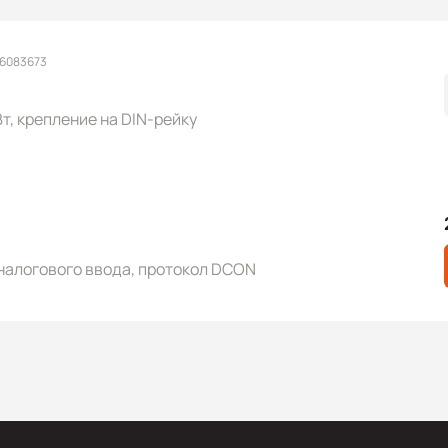
 6083673
 Вт, крепление на DIN-рейку
налогового ввода, протокол DCON