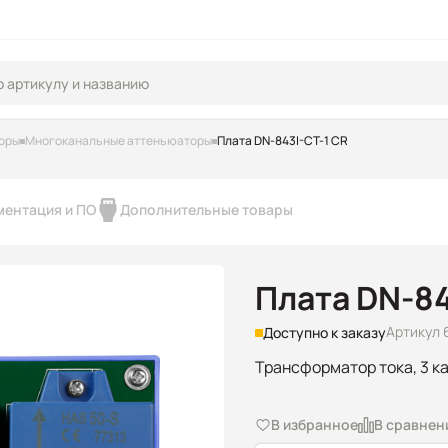
оры
Многоканальные аттеньюаторы
Плата DN-843I-CT-1 CR
ментация и ПО
Дополнительные товары
Плата DN-84
Артикул 
Доступно к заказу
Трансформатор тока, 3 ка
В избранное
В сравнен