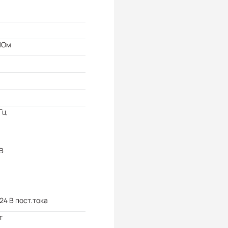
МОм
Гц
 В
 24 В пост.тока
т