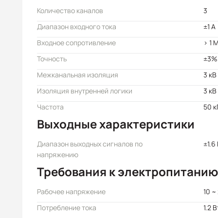
Количество каналов
3
Диапазон входного тока
±1 А
Входное сопротивление
> 1 
Точность
±3%
Межканальная изоляция
3 кВ
Изоляция внутренней логики
3 кВ
Частота
50 к
Выходные характеристики
Диапазон выходных сигналов по
±1.6
напряжению
Требования к электропитанию
Рабочее напряжение
10 ~
Потребление тока
1.2 В