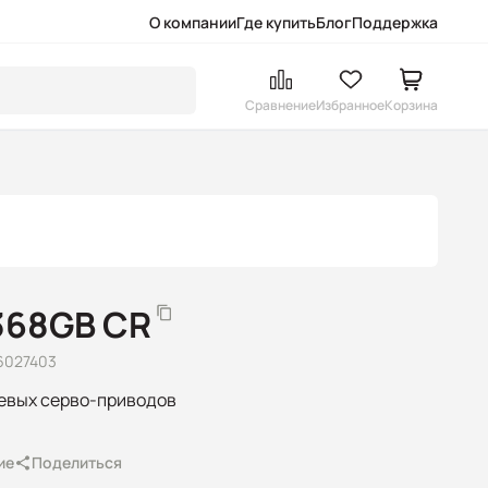
О компании
Где купить
Блог
Поддержка
Сравнение
Избранное
Корзина
368GB CR
6027403
севых серво-приводов
ие
Поделиться