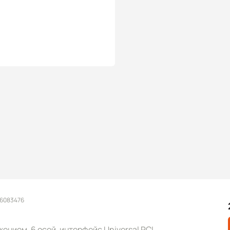
 6083476
ением, 6 осей, интерфейс Universal PCI