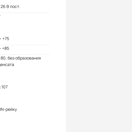
 26 В пост.
т
~ +75
~ +85
 80, без образования
денсата
x 107
IN-рейку