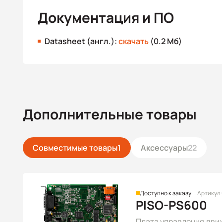
Документация и ПО
Datasheet (англ.):
скачать
(0.2 Мб)
Дополнительные товары
Совместимые товары
1
Аксессуары
22
Доступно к заказу
Артикул
PISO-PS600
Плата управления движ