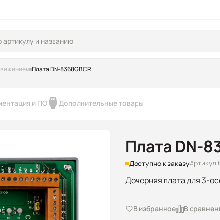
движением
Плата DN-8368GB CR
ментация и ПО
Дополнительные товары
Плата DN-8
Артикул 
Доступно к заказу
Дочерняя плата для 3-о
В избранное
В сравнен