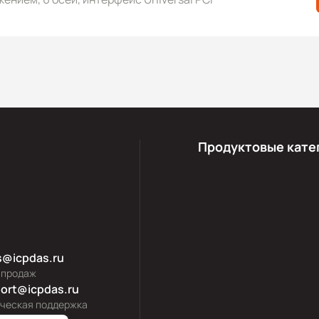
Продуктовые кате
s@icpdas.ru
 продаж
ort@icpdas.ru
ическая поддержка