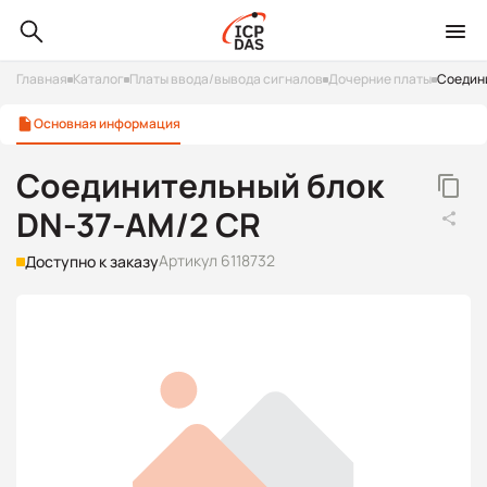
Главная
Каталог
Платы ввода/вывода сигналов
Дочерние платы
Соедин
Основная информация
Соединительный блок
DN-37-AM/2 CR
Артикул 6118732
Доступно к заказу