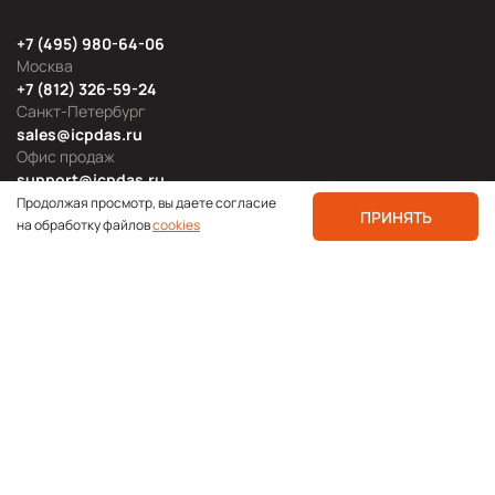
+7 (495) 980-64-06
Москва
+7 (812) 326-59-24
Санкт-Петербург
sales@icpdas.ru
Офис продаж
support@icpdas.ru
Техническая поддержка
Продолжая просмотр, вы даете согласие
ПРИНЯТЬ
на обработку файлов
cookies
Продуктовые категории
Блог
Мероприятия
Новости продукции
Технологии