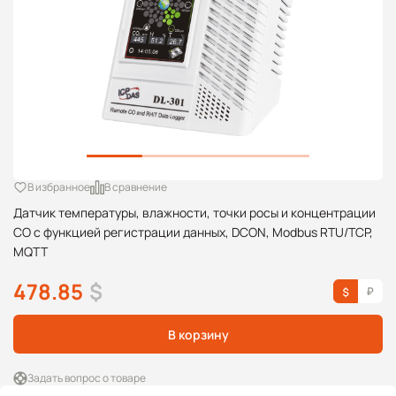
В избранное
В сравнение
Датчик температуры, влажности, точки росы и концентрации
CO с функцией регистрации данных, DCON, Modbus RTU/TCP,
MQTT
478.85
$
В корзину
Задать вопрос о товаре