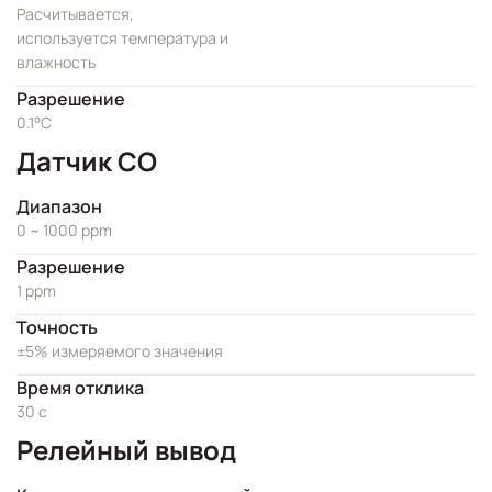
Расчитывается,
используется температура и
влажность
Разрешение
0.1°C
Датчик CO
Диапазон
0 ~ 1000 ppm
Разрешение
1 ppm
Точность
±5% измеряемого значения
Время отклика
30 с
Релейный вывод