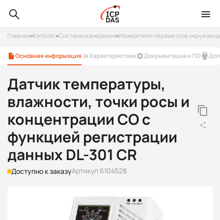
Главная
Каталог
Системы измерения
Измерители параметров окружающ
Основная информация
Характеристики
Документация и ПО
Доп
Датчик температуры,
влажности, точки росы и
концентрации CO с
функцией регистрации
данных DL-301 CR
Артикул 6104528
Доступно к заказу