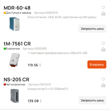
MDR-60-48
Доступно к заказу
Артикул 6083675
Блок питания, 48 В, 60 Вт, крепление на DIN-рейку
Запросить цену
tM-7561 CR
В наличии
Артикул 6055905
1-портовый преобразователь USB в RS-485
В корзину
119.56
$
NS-205 CR
Нет в наличии
Артикул 6012431
Коммутатор 5 x 10/100BaseTX
Запросить цену
139.08
$