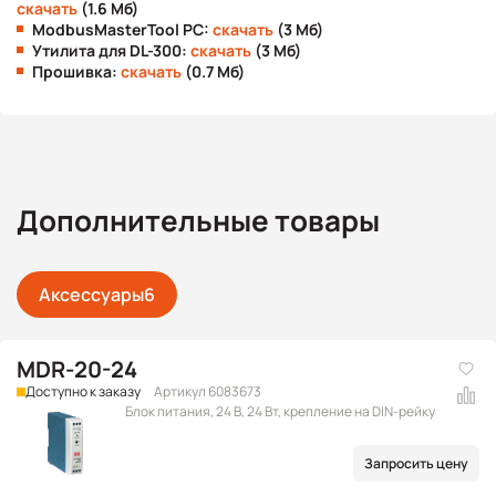
скачать
(1.6 Мб)
ModbusMasterTool PC:
скачать
(3 Мб)
Утилита для DL-300:
скачать
(3 Мб)
Прошивка:
скачать
(0.7 Мб)
Дополнительные товары
Аксессуары
6
MDR-20-24
Доступно к заказу
Артикул 6083673
Блок питания, 24 В, 24 Вт, крепление на DIN-рейку
Запросить цену