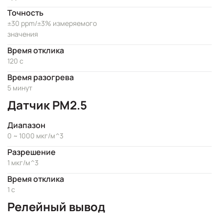
Точность
±30 ppm/±3% измеряемого
значения
Время отклика
120 с
Время разогрева
5 минут
Датчик PM2.5
Диапазон
0 ~ 1000 мкг/м^3
Разрешение
1 мкг/м^3
Время отклика
1 с
Релейный вывод