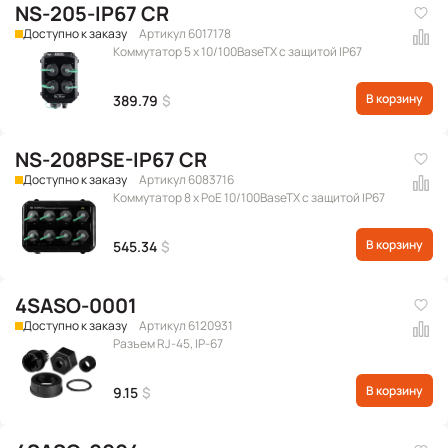
NS-205-IP67 CR
Доступно к заказу
Артикул 6017178
Коммутатор 5 x 10/100BaseTX с защитой IP67
В корзину
389.79
$
NS-208PSE-IP67 CR
Доступно к заказу
Артикул 6083716
Коммутатор 8 x PoE 10/100BaseTX с защитой IP67
В корзину
545.34
$
4SASO-0001
Доступно к заказу
Артикул 6120931
Разъем RJ-45, IP-67
В корзину
9.15
$