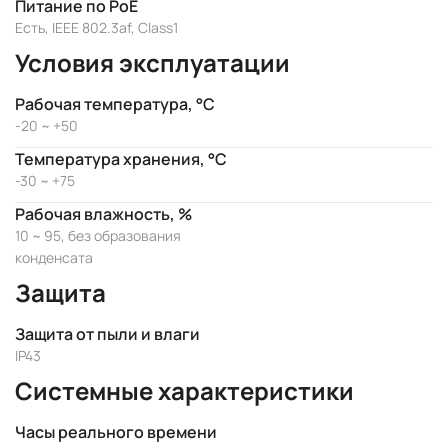
Питание по PoE
Есть, IEEE 802.3af, Class1
Условия эксплуатации
Рабочая температура, °C
-20 ~ +50
Температура хранения, °C
-30 ~ +75
Рабочая влажность, %
10 ~ 95, без образования
конденсата
Защита
Защита от пыли и влаги
IP43
Системные характеристики
Часы реального времени