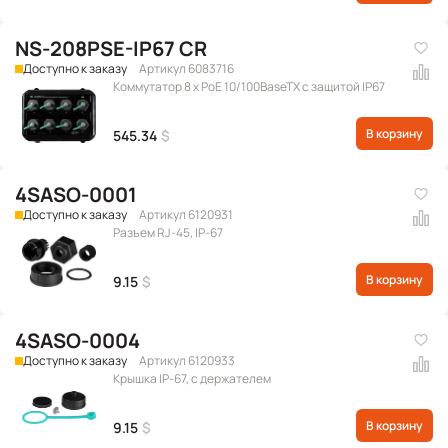
NS-208PSE-IP67 CR
Доступно к заказу
Артикул 6083716
Коммутатор 8 x PoE 10/100BaseTX с защитой IP67
В корзину
545.34
$
4SASO-0001
Доступно к заказу
Артикул 6120931
Разъем RJ-45, IP-67
В корзину
9.15
$
4SASO-0004
Доступно к заказу
Артикул 6120933
Крышка IP-67, с держателем
В корзину
9.15
$