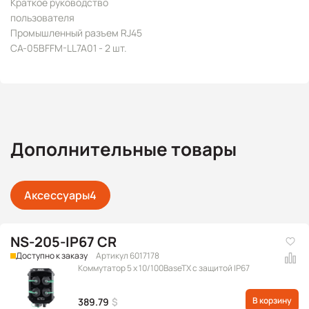
Краткое руководство
пользователя
Промышленный разъем RJ45
CA-05BFFM-LL7A01 - 2 шт.
Дополнительные товары
Аксессуары
4
NS-205-IP67 CR
Доступно к заказу
Артикул 6017178
Коммутатор 5 x 10/100BaseTX с защитой IP67
В корзину
389.79
$