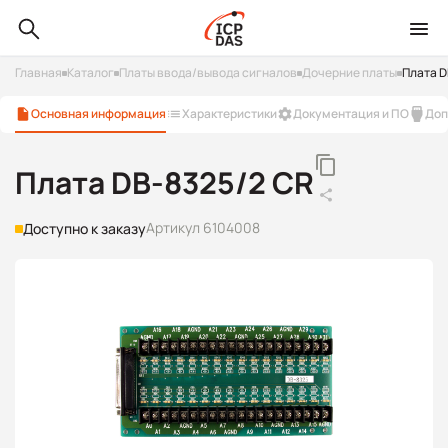
Главная
Каталог
Платы ввода/вывода сигналов
Дочерние платы
Плата D
Основная информация
Характеристики
Документация и ПО
Доп
Плата DB-8325/2 CR
Артикул 6104008
Доступно к заказу