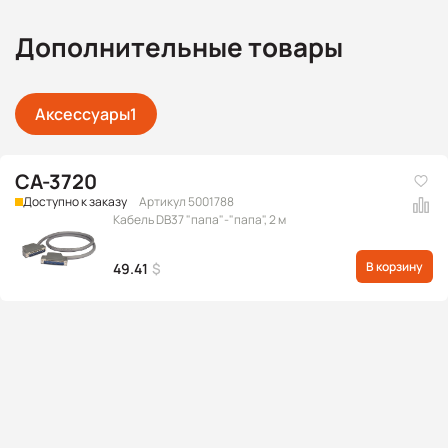
Дополнительные товары
Аксессуары
1
CA-3720
Доступно к заказу
Артикул 5001788
Кабель DB37 "папа"-"папа", 2 м
В корзину
49.41
$