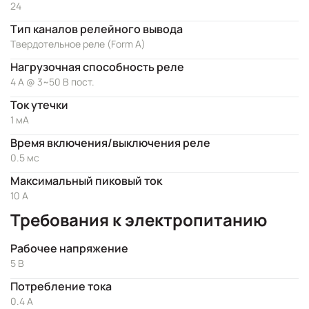
24
Тип каналов релейного вывода
Твердотельное реле (Form A)
Нагрузочная способность реле
4 А @ 3~50 В пост.
Ток утечки
1 мА
Время включения/выключения реле
0.5 мс
Максимальный пиковый ток
10 А
Требования к электропитанию
Рабочее напряжение
5 В
Потребление тока
0.4 А