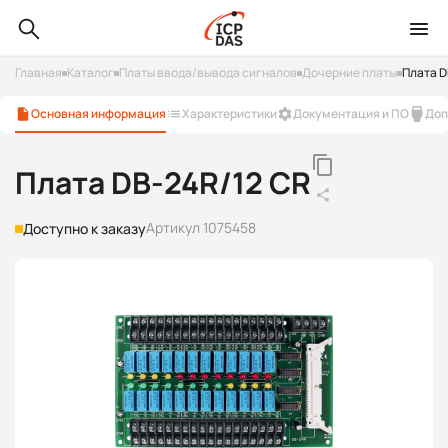
Главная
Каталог
Платы ввода/вывода сигналов
Дочерние платы
Плата D
Основная информация
Характеристики
Документация и ПО
Доп
Плата DB-24R/12 CR
Артикул 1075458
Доступно к заказу