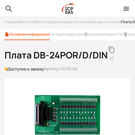
Главная
Каталог
Платы ввода/вывода сигналов
Дочерние платы
Плата 
Основная информация
Характеристики
Документация и ПО
Доп
Плата DB-24POR/D/DIN
Артикул 6016746
Доступно к заказу