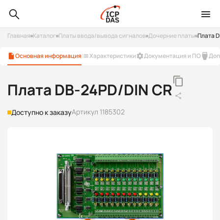
Главная
Каталог
Платы ввода/вывода сигналов
Дочерние платы
Плата D
Основная информация
Характеристики
Документация и ПО
Доп
Плата DB-24PD/DIN CR
Артикул 1185302
Доступно к заказу