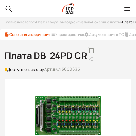
Главная
Каталог
Платы ввода/вывода сигналов
Дочерние платы
Плата D
Основная информация
Характеристики
Документация и ПО
Доп
Плата DB-24PD CR
Артикул 5000635
Доступно к заказу