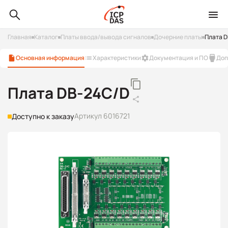
Главная
Каталог
Платы ввода/вывода сигналов
Дочерние платы
Плата 
Основная информация
Характеристики
Документация и ПО
Доп
Плата DB-24C/D
Артикул 6016721
Доступно к заказу