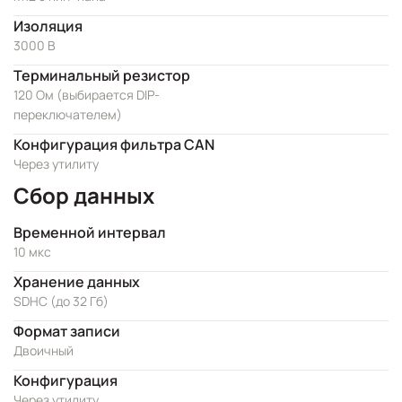
Изоляция
3000 В
Терминальный резистор
120 Ом (выбирается DIP-
переключателем)
Конфигурация фильтра CAN
Через утилиту
Сбор данных
Временной интервал
10 мкс
Хранение данных
SDHC (до 32 Гб)
Формат записи
Двоичный
Конфигурация
Через утилиту