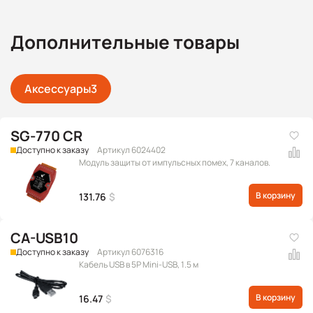
Дополнительные товары
Аксессуары
3
SG-770 CR
Доступно к заказу
Артикул 6024402
Модуль защиты от импульсных помех, 7 каналов.
В корзину
131.76
$
CA-USB10
Доступно к заказу
Артикул 6076316
Кабель USB в 5P Mini-USB, 1.5 м
В корзину
16.47
$